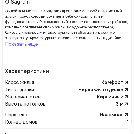
О Sayram
Жилой комплекс TJM «Sayram» представляет собой современный
жилой проект, который сочетает в себе комфорт, стиль и
функциональность. Расположенный в одном из живописных районов,
комплекс предлагает своим жильцам удобное расположение,
близость к ключевым инфраструктурным объектам и развитую
зеленую зону. Архитектурные решения, использованные в дизайне
зданий, характеризуются стильными линиями и продуманными
Показать еще
планировками, что создает атмосферу уюта и гармонии.
Характеристики
Класс жилья
Комфорт
Тип отделки
Черновая отделка
Материал стен
Кирпичный
Высота потолков
3
м
Парковка
Наземная
Кол-во домов
1