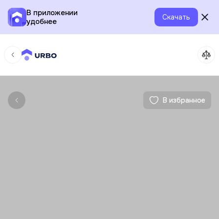
В приложении
Скачать
удобнее
В избранное