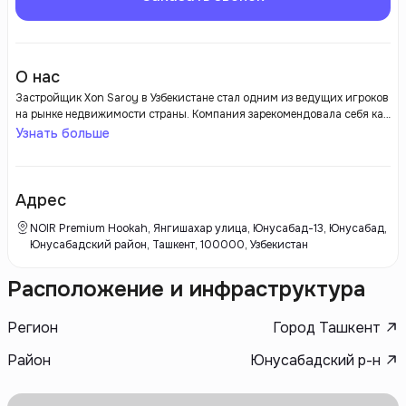
О нас
Застройщик Xon Saroy в Узбекистане стал одним из ведущих игроков
на рынке недвижимости страны. Компания зарекомендовала себя как
надежный партнер в области жилой и коммерческой застройки,
Узнать больше
реализуя высококачественные проекты, которые соответствуют
современным стандартам и требованиям клиентов. Xon Saroy
уделяет пристальное внимание планировке и дизайну своих
объектов, что делает их привлекательными не только с точки зрения
Адрес
функциональности, но и эстетики.
NOIR Premium Hookah, Янгишахар улица, Юнусабад-13, Юнусабад,
Юнусабадский район, Ташкент, 100000, Узбекистан
Расположение и инфраструктура
Регион
Город Ташкент
Район
Юнусабадский р-н