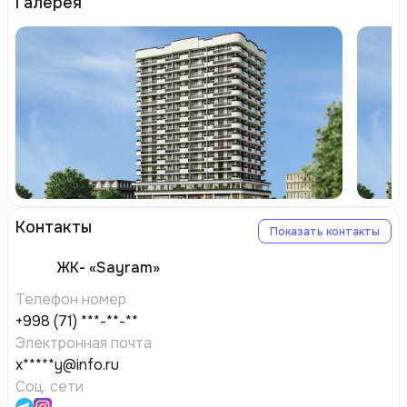
Галерея
Контакты
Показать контакты
ЖК-
«Sayram»
Телефон номер
+998 (71) ***-**-**
Электронная почта
x*****y@info.ru
Соц. сети