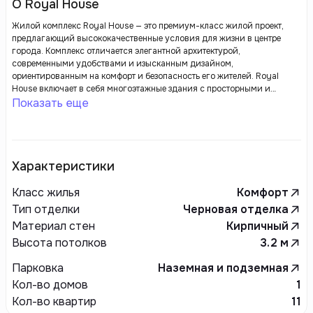
О Royal House
Жилой комплекс Royal House — это премиум-класс жилой проект,
предлагающий высококачественные условия для жизни в центре
города. Комплекс отличается элегантной архитектурой,
современными удобствами и изысканным дизайном,
ориентированным на комфорт и безопасность его жителей. Royal
House включает в себя многоэтажные здания с просторными и
светлыми квартирами, которые спроектированы с учетом
Показать еще
современных тенденций и технологий в строительстве. Внутреннее
благоустройство комплекса включает зеленые зоны, спортивные и
детские площадки, а также зоны для отдыха, что делает его
идеальным местом для семей с детьми. Инфраструктура комплекса
также включает в себя подземный паркинг, коммерческие помещения,
Характеристики
магазины, кафе и другие удобства, которые делают повседневную
жизнь удобной и комфортной. Проект ориентирован на тех, кто ценит
Класс жилья
Комфорт
качество, безопасность и престижное местоположение, сочетая
Тип отделки
Черновая отделка
стильный внешний вид с функциональностью и высоким уровнем
Материал стен
Кирпичный
сервиса.
Высота потолков
3.2
м
Парковка
Наземная и подземная
Кол-во домов
1
Кол-во квартир
11