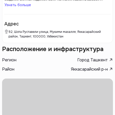
качеством строительства, использованию передовых технологий и
Узнать больше
эксклюзивных материалов. Royal House разрабатывает проекты,
ориентированные на максимальный комфорт и роскошь, предлагая
своим клиентам премиальные жилые и коммерческие объекты.
Адрес
92, Шота Руставели улица, Мукими махалля, Яккасарайский
район, Ташкент, 100000, Узбекистан
Расположение и инфраструктура
Регион
Город Ташкент
Район
Яккасарайский р-н