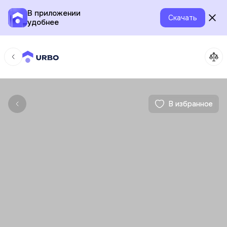
В приложении
Скачать
удобнее
В избранное