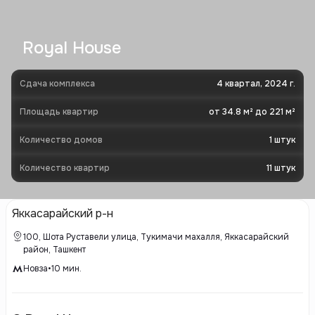
Royal House
Сдача комплекса
4 квартал, 2024 г.
Площадь квартир
от 34.8 м² до 221 м²
Количество домов
1
штук
Количество квартир
11
штук
Яккасарайский р-н
100, Шота Руставели улица, Тукимачи махалля, Яккасарайский
район, Ташкент
Новза
•
10
мин.