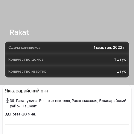
Rakat
Сдача комплекса
1 квартал, 2022 г.
Количество домов
1
штук
Количество квартир
штук
Яккасарайский р-н
39, Ракат улица, Беларык махалля, Ракат махалля, Яккасарайский
район, Ташкент
Новза
•
20
мин.