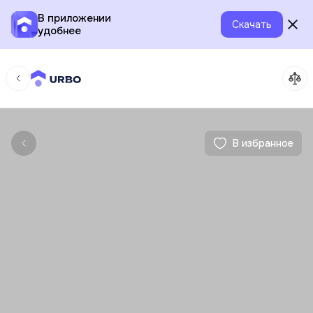
В приложении
Скачать
удобнее
В избранное