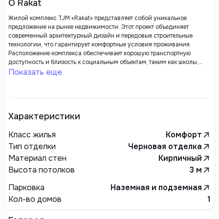
О Rakat
Жилой комплекс TJM «Rakat» представляет собой уникальное
предложение на рынке недвижимости. Этот проект объединяет
современный архитектурный дизайн и передовые строительные
технологии, что гарантирует комфортные условия проживания.
Расположение комплекса обеспечивает хорошую транспортную
доступность и близость к социальным объектам, таким как школы,
детские сады и торговые центры.
Показать еще
Характеристики
Класс жилья
Комфорт
Тип отделки
Черновая отделка
Материал стен
Кирпичный
Высота потолков
3
м
Парковка
Наземная и подземная
Кол-во домов
1