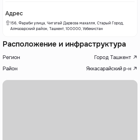
устойчивый подход к строительству. Среди ключевых характеристик
проектов Smart House — использование экологически чистых
материалов, интеграция умных технологий для повышения
Адрес
энергоэффективности и удобства проживания.
156, Фараби улица, Чигатай Дарвоза махалля, Старый Город,
Алмазарский район, Ташкент, 100000, Узбекистан
Расположение и инфраструктура
Регион
Город Ташкент
Район
Яккасарайский р-н