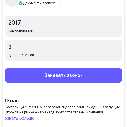
Документы проверены
2017
год основания
2
сдано объектов
Заказать звонок
О нас
Застройщик Smart House зарекомендовал себя как один из ведущих
игроков на рынке жилой недвижимости страны. Компания
фокусируется на создании современных и комфортабельных жилых
Узнать больше
комплексов, которые сочетают в себе передовые технологии и