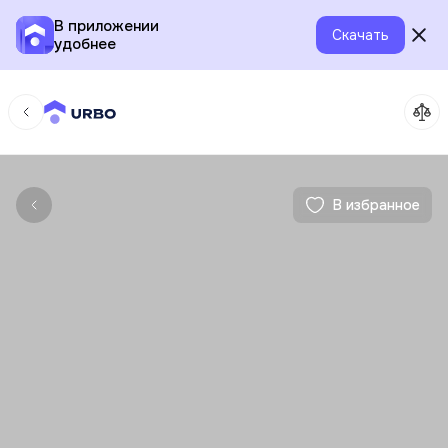
В приложении
Скачать
удобнее
В избранное