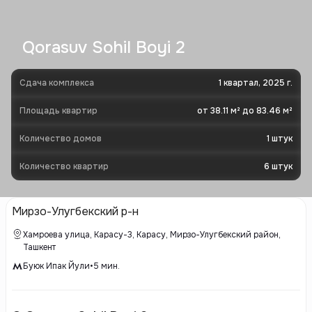
Qorasuv Sohil Boyi 2
Сдача комплекса
1 квартал, 2025 г.
Площадь квартир
от 38.11 м² до 83.46 м²
Количество домов
1
штук
Количество квартир
6
штук
Мирзо-Улугбекский р-н
Хамроева улица, Карасу-3, Карасу, Мирзо-Улугбекский район,
Ташкент
Буюк Ипак Йули
•
5
мин.