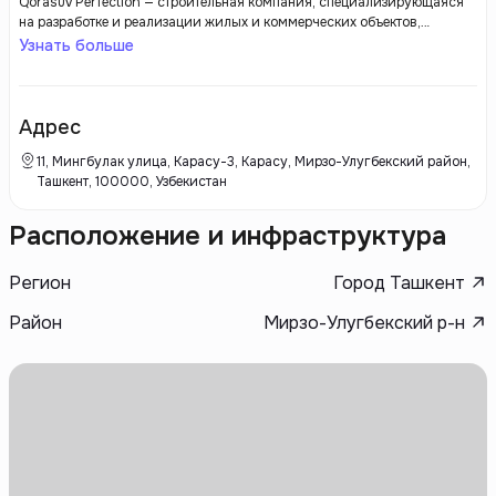
Qorasuv Perfection — строительная компания, специализирующаяся
на разработке и реализации жилых и коммерческих объектов,
ориентированных на высокий уровень качества и комфорта.
Узнать больше
Застройщик известен своим вниманием к деталям, использованию
современных строительных технологий и высококачественных
материалов. Qorasuv Perfection акцентирует внимание на создании
стильных и функциональных проектов с комфортной инфраструктурой
Адрес
и удобными планировками. Компания стремится предлагать своим
клиентам надежное и долговечное жилье, соответствующее высоким
11, Мингбулак улица, Карасу-3, Карасу, Мирзо-Улугбекский район,
стандартам и современным требованиям.
Ташкент, 100000, Узбекистан
Расположение и инфраструктура
Регион
Город Ташкент
Район
Мирзо-Улугбекский р-н