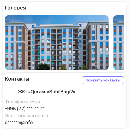
Галерея
Контакты
Показать контакты
ЖК-
«QorasuvSohilBoyi2»
Телефон номер
+998 (77) ***-**-**
Электронная почта
q*****n@info