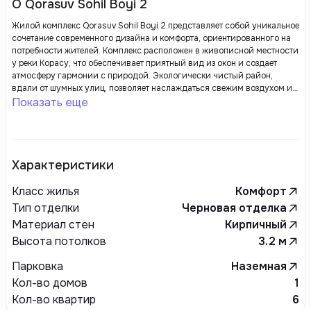
О Qorasuv Sohil Boyi 2
Жилой комплекс Qorasuv Sohil Boyi 2 представляет собой уникальное
сочетание современного дизайна и комфорта, ориентированного на
потребности жителей. Комплекс расположен в живописной местности
у реки Корасу, что обеспечивает приятный вид из окон и создает
атмосферу гармонии с природой. Экологически чистый район,
вдали от шумных улиц, позволяет наслаждаться свежим воздухом и
тишиной.
Показать еще
Характеристики
Класс жилья
Комфорт
Тип отделки
Черновая отделка
Материал стен
Кирпичный
Высота потолков
3.2
м
Парковка
Наземная
Кол-во домов
1
Кол-во квартир
6