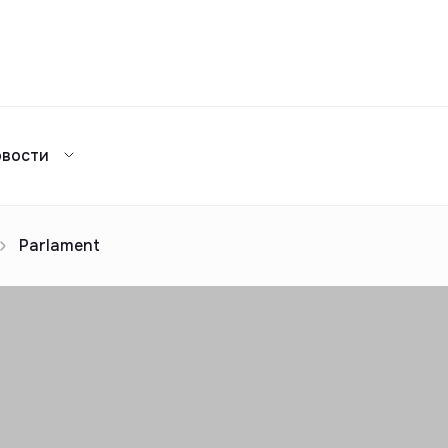
Сравнение
овости
Каталог жилых комплексов
я аренда
ажа
Сдать в аренду
предложений
ог риелторов
Реклама
Parlament
Сдача в 2025
предложений
ог риелторов
Реклама
ог риелторов
Реклама
ог риелторов
Реклама