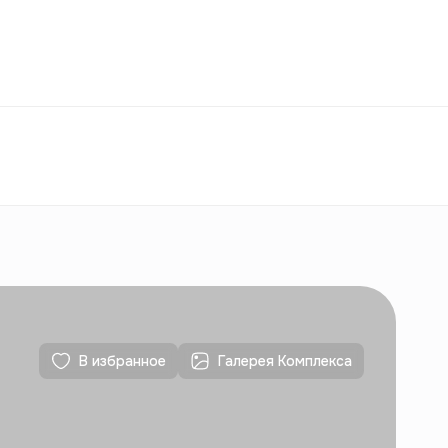
Избранное
Узбекистан
РУ
Контакты
Для новостроек
Контакты
Для новостроек
В избранное
Галерея Комплекса
Контакты
Для новостроек
Контакты
Для новостроек