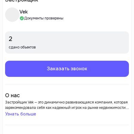
Vek
Документы проверены
2
сдано объектов
Заказать звонок
О нас
Застройщик Vek — это динамично развивающаяся компания, которая
зарекомендовала себя как надежный игрок на рынке недвижимости.
Компания специализируется на строительстве жилых и коммерческих
Узнать больше
объектов, предлагая своим клиентам высококачественные дома,
квартиры и офисные пространства. Проекты Vek отличаются
современным подходом к проектированию, использованию