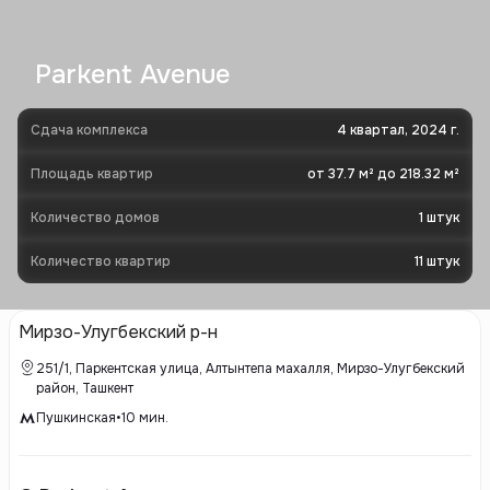
Parkent Avenue
Сдача комплекса
4 квартал, 2024 г.
Площадь квартир
от 37.7 м² до 218.32 м²
Количество домов
1
штук
Количество квартир
11
штук
Мирзо-Улугбекский р-н
251/1, Паркентская улица, Алтынтепа махалля, Мирзо-Улугбекский
район, Ташкент
Пушкинская
•
10
мин.