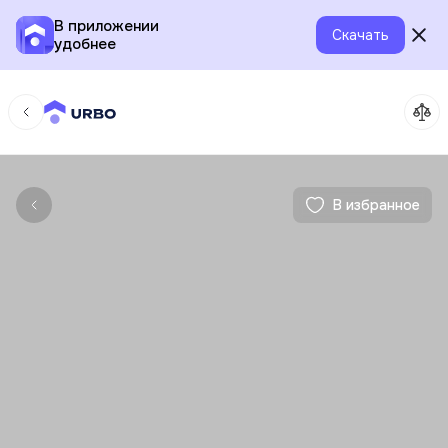
В приложении
Скачать
удобнее
В избранное