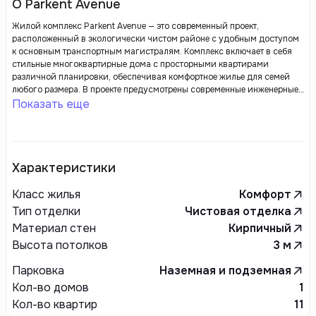
О Parkent Avenue
Жилой комплекс Parkent Avenue — это современный проект,
расположенный в экологически чистом районе с удобным доступом
к основным транспортным магистралям. Комплекс включает в себя
стильные многоквартирные дома с просторными квартирами
различной планировки, обеспечивая комфортное жилье для семей
любого размера. В проекте предусмотрены современные инженерные
решения, высококачественные отделочные материалы и продуманные
Показать еще
элементы инфраструктуры: зоны для отдыха, детские площадки,
магазины и кафе. Все это делает Parkent Avenue отличным выбором
для тех, кто ищет сочетание комфорта и удобства в городской среде.
Характеристики
Класс жилья
Комфорт
Тип отделки
Чистовая отделка
Материал стен
Кирпичный
Высота потолков
3
м
Парковка
Наземная и подземная
Кол-во домов
1
Кол-во квартир
11