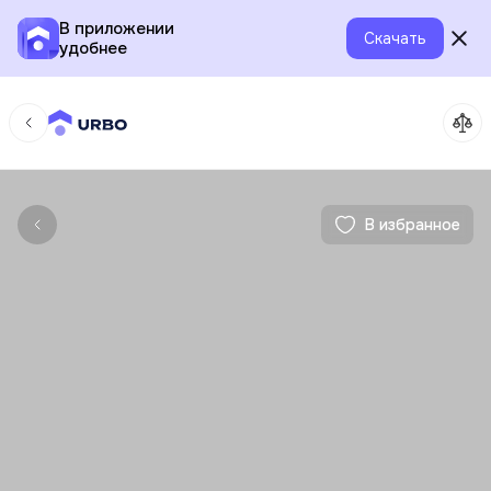
В приложении
Скачать
удобнее
В избранное