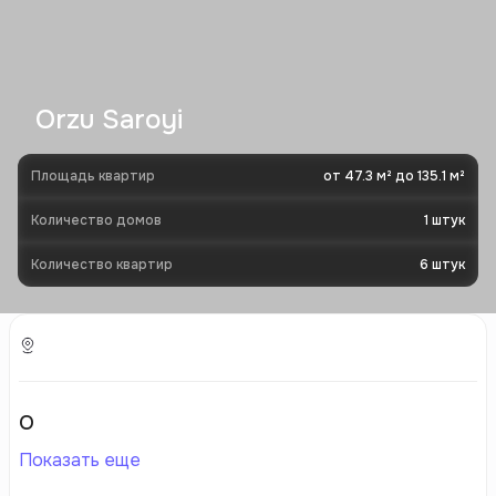
Orzu Saroyi
Площадь квартир
от 47.3 м² до 135.1 м²
Количество домов
1
штук
Количество квартир
6
штук
О
Показать еще