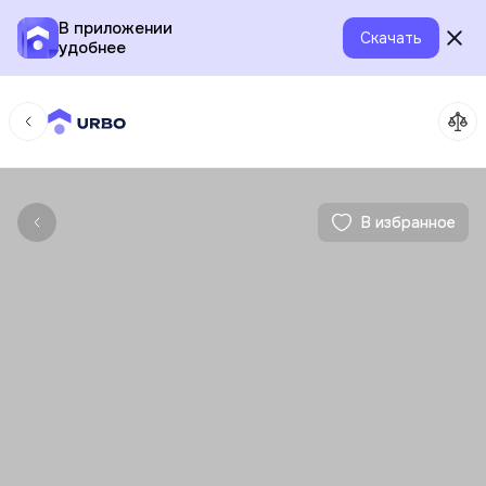
В приложении
Скачать
удобнее
В избранное