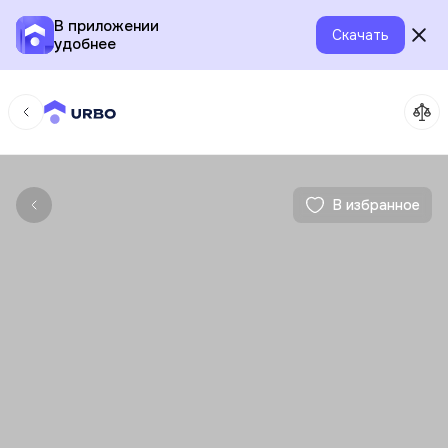
В приложении
Скачать
удобнее
В избранное