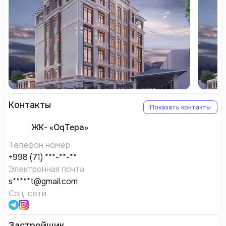
Контакты
Показать контакты
ЖК-
«OqTepa»
Телефон номер
+998 (71) ***-**-**
Электронная почта
s*****t@gmail.com
Соц. сети
Застройщик