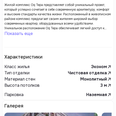
Жилой комплекс Oq Tepa представляет собой уникальный проект,
который успешно сочетает в себе современную архитектуру, комфорт
и высокие стандарты качества жизни. Расположенный в живописном
районе комплекс предлагает своим жителям широкий выбор
современных квартир, оборудованных всеми удобствами.
Уникальное расположение Oq Tepa обеспечивает легкий доступ к
инфраструктуре города, включая магазины, школы, медицинские
Показать еще
учреждения и развлекательные заведения, что делает его
привлекательным для семей и молодежи.
Характеристики
Класс жилья
Эконом
Тип отделки
Чистовая отделка
Материал стен
Монолитный
Высота потолков
3
м
Парковка
Наземная
Галерея