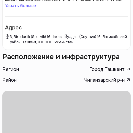
строительством жилых комплексов и коммерческой недвижимости,
Узнать больше
учитывая современные решения и высокое качество выполнения
работ. Saroy Invest уделяет внимание использованию современных
технологий и устойчивых материалов, соответствующих мировым
стандартам. Команда профессионалов состоит из опытных
Адрес
архитекторов, инженеров и проектировщиков компании, что
обеспечивает успешную реализацию проектов и вызывает
3, Birodarlik (Sputnik) 16 daxasi, Йулдаш (Спутник) 16, Янгихаётский
удовлетворение клиентов.
район, Ташкент, 100000, Узбекистан
Расположение и инфраструктура
Регион
Город Ташкент
Район
Чиланзарский р-н