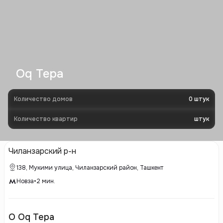
Oq Tepa
Количество домов
0
штук
Количество квартир
штук
Чиланзарский р-н
138, Мукими улица, Чиланзарский район, Ташкент
Новза
•
2
мин.
О Oq Tepa