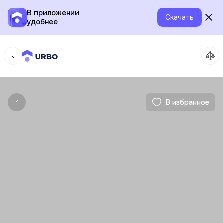
В приложении
Скачать
удобнее
В избранное