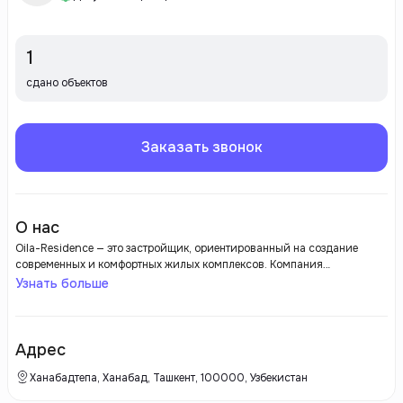
1
сдано объектов
Заказать звонок
О нас
Oila-Residence — это застройщик, ориентированный на создание
современных и комфортных жилых комплексов. Компания
акцентирует внимание на высоком качестве строительства,
Узнать больше
использовании инновационных технологий и материалов, а также на
обеспечении удобства и функциональности для своих клиентов. Oila-
Residence реализует проекты, которые отвечают самым современным
стандартам и предлагают жилье, соответствующее ожиданиям
Адрес
покупателей.
Ханабадтепа, Ханабад, Ташкент, 100000, Узбекистан