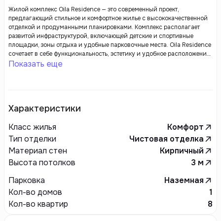
Жилой комплекс Oila Residence — это современный проект,
предлагающий стильное и комфортное жилье с высококачественной
отделкой и продуманными планировками. Комплекс располагает
развитой инфраструктурой, включающей детские и спортивные
площадки, зоны отдыха и удобные парковочные места. Oila Residence
сочетает в себе функциональность, эстетику и удобное расположение,
что делает его отличным выбором для комфортной жизни.
Показать еще
Характеристики
Класс жилья
Комфорт
Тип отделки
Чистовая отделка
Материал стен
Кирпичный
Высота потолков
3
м
Парковка
Наземная
Кол-во домов
1
Кол-во квартир
8