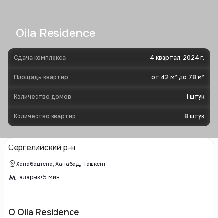
Oila Residence
Сдача комплекса
4 квартал, 2024 г.
Площадь квартир
от 42 м² до 78 м²
Количество домов
1
штук
Количество квартир
8
штук
Сергелийский р-н
Ханабадтепа, Ханабад, Ташкент
Таларык
•
5
мин.
О Oila Residence