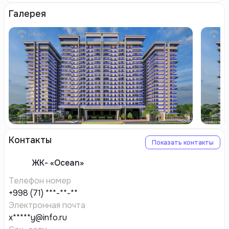
Галерея
Контакты
Показать контакты
ЖК-
«Ocean»
Телефон номер
+998 (71) ***-**-**
Электронная почта
x*****y@info.ru