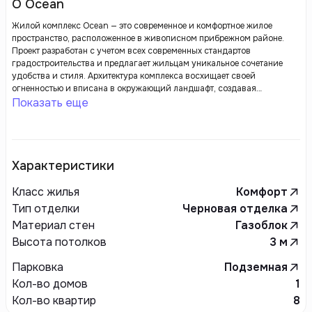
О Ocean
Жилой комплекс Ocean — это современное и комфортное жилое
пространство, расположенное в живописном прибрежном районе.
Проект разработан с учетом всех современных стандартов
градостроительства и предлагает жильцам уникальное сочетание
удобства и стиля. Архитектура комплекса восхищает своей
огненностью и вписана в окружающий ландшафт, создавая
атмосферу уюта и спокойствия.
Показать еще
Характеристики
Класс жилья
Комфорт
Тип отделки
Черновая отделка
Материал стен
Газоблок
Высота потолков
3
м
Парковка
Подземная
Кол-во домов
1
Кол-во квартир
8