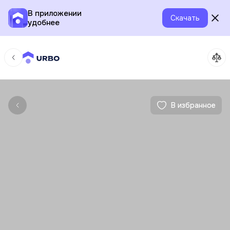
В приложении
Скачать
удобнее
В избранное