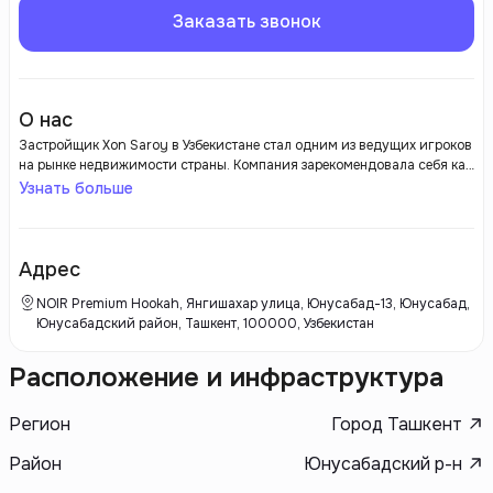
Заказать звонок
О нас
Застройщик Xon Saroy в Узбекистане стал одним из ведущих игроков
на рынке недвижимости страны. Компания зарекомендовала себя как
надежный партнер в области жилой и коммерческой застройки,
Узнать больше
реализуя высококачественные проекты, которые соответствуют
современным стандартам и требованиям клиентов. Xon Saroy
уделяет пристальное внимание планировке и дизайну своих
объектов, что делает их привлекательными не только с точки зрения
Адрес
функциональности, но и эстетики.
NOIR Premium Hookah, Янгишахар улица, Юнусабад-13, Юнусабад,
Юнусабадский район, Ташкент, 100000, Узбекистан
Расположение и инфраструктура
Регион
Город Ташкент
Район
Юнусабадский р-н