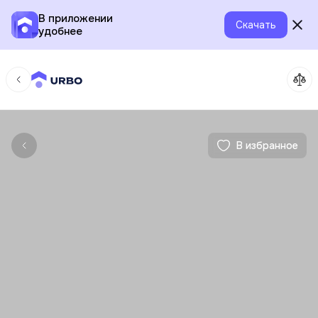
В приложении
Скачать
удобнее
В избранное