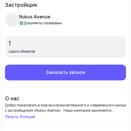
Застройщик
Nukus Avenue
Документы проверены
1
сдано объектов
Заказать звонок
О нас
Добро пожаловать в мир высококачественного и современного жилья
с застройщиком «Nukus Avenue» . Наша компания занимается
проектированием и строительством жилых комплексов, которые
Узнать больше
вносят вклад в городскую среду, создавая комфортные и стильные
помещения для жизни.