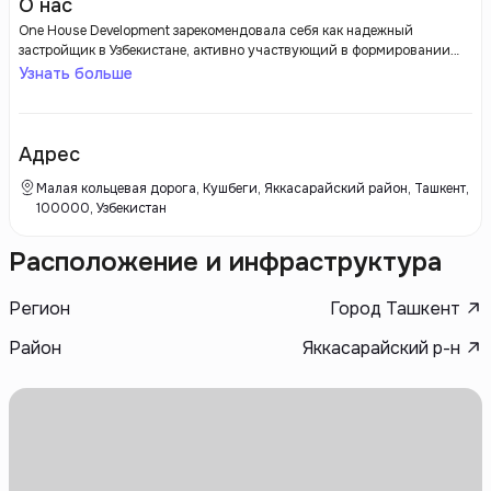
О нас
One House Development зарекомендовала себя как надежный
застройщик в Узбекистане, активно участвующий в формировании
современного облика городов страны. Сосредоточив свои усилия на
Узнать больше
строительстве жилых комплексов и коммерческой недвижимости,
компания ориентируется на создание качественного жилья,
соответствующего самым современным стандартам.
Адрес
Малая кольцевая дорога, Кушбеги, Яккасарайский район, Ташкент,
100000, Узбекистан
Расположение и инфраструктура
Регион
Город Ташкент
Район
Яккасарайский р-н