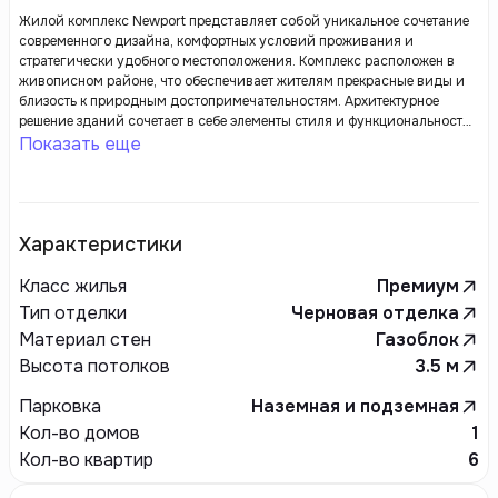
Жилой комплекс Newport представляет собой уникальное сочетание
современного дизайна, комфортных условий проживания и
стратегически удобного местоположения. Комплекс расположен в
живописном районе, что обеспечивает жителям прекрасные виды и
близость к природным достопримечательностям. Архитектурное
решение зданий сочетает в себе элементы стиля и функциональности,
а продуманные планировки квартир позволяют максимально
Показать еще
эффективно использовать пространство.
Характеристики
Класс жилья
Премиум
Тип отделки
Черновая отделка
Материал стен
Газоблок
Высота потолков
3.5
м
Парковка
Наземная и подземная
Кол-во домов
1
Кол-во квартир
6