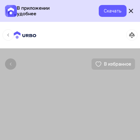
В приложении
Скачать
удобнее
В избранное