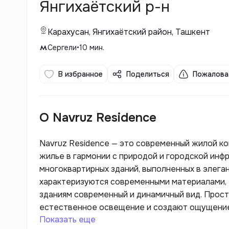
Янгихаётский р-н
Карахусан, Янгихаётский район, Ташкент
Сергели
•
10
мин.
В избранное
Поделиться
Пожалова
О Navruz Residence
Navruz Residence — это современный жилой к
жилье в гармонии с природой и городской инф
многоквартирных зданий, выполненных в элега
характеризуются современными материалами, т
зданиям современный и динамичный вид. Прос
естественное освещение и создают ощущение
Показать еще
Residence представляют собой квартиры разны