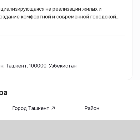
ециализирующаяся на реализации жилых и
создание комфортной и современной городской
м строительства, вниманием к деталям и
ениям. Choshtepa House предлагает жилье,
льность и надежность, уделяя особое внимание
тремится создавать проекты, которые
орта и удовлетворяют потребности клиентов.
н, Ташкент, 100000, Узбекистан
ра
Город Ташкент
Район