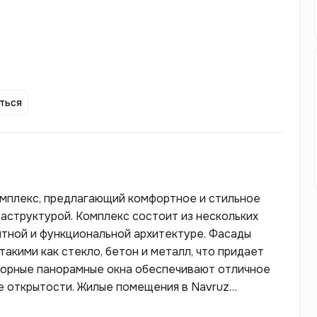
ться
омплекс, предлагающий комфортное и стильное
раструктурой. Комплекс состоит из нескольких
нтной и функциональной архитектуре. Фасады
акими как стекло, бетон и металл, что придает
торные панорамные окна обеспечивают отличное
 открытости. Жилые помещения в Navruz
х планировок, от компактных студий до