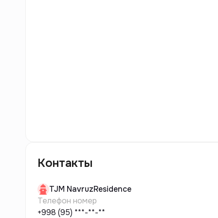
7
фото
Контакты
TJM
NavruzResidence
Телефон номер
+998 (95) ***-**-**