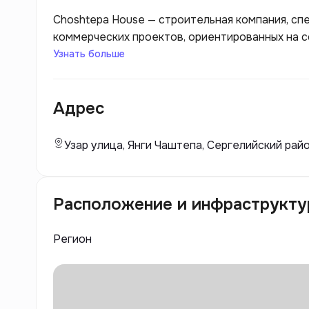
Choshtepa House — строительная компания, сп
коммерческих проектов, ориентированных на 
среды. Застройщик известен высоким качество
Узнать больше
инновационным подходом к архитектурным реш
которое сочетает стильный дизайн, функциона
Адрес
удобству и безопасности жителей. Компания с
соответствуют современным стандартам комф
Узар улица, Янги Чаштепа, Сергелийский райо
Расположение и инфраструкту
Регион