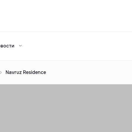
Сравнение
овости
Каталог жилых комплексов
я аренда
ажа
Сдать в аренду
предложений
ог риелторов
Реклама
Navruz Residence
Сдача в 2025
предложений
ог риелторов
Реклама
ог риелторов
Реклама
ог риелторов
Реклама