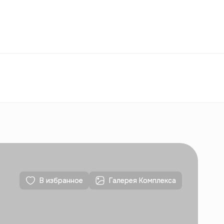
Избранное
Узбекистан
РУ
Контакты
Для новостроек
Контакты
Для новостроек
В избранное
Галерея Комплекса
Контакты
Для новостроек
Контакты
Для новостроек