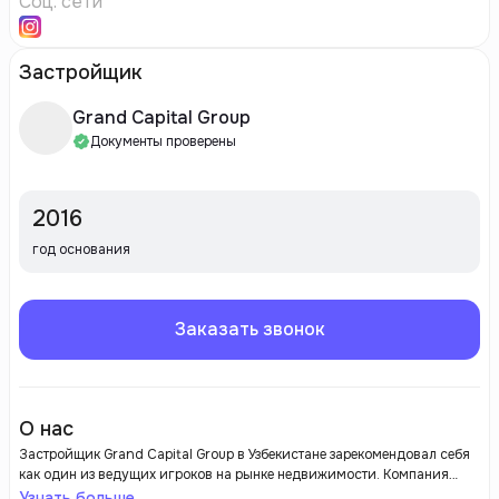
Соц. сети
Застройщик
Grand Capital Group
Документы проверены
2016
год основания
Заказать звонок
О нас
Застройщик Grand Capital Group в Узбекистане зарекомендовал себя
как один из ведущих игроков на рынке недвижимости. Компания
активно участвует в ряде крупных строительных проектов,
Узнать больше