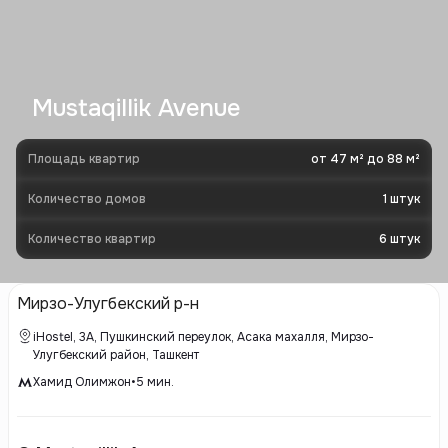
Mustaqillik Avenue
Площадь квартир
от 47 м² до 88 м²
Количество домов
1
штук
Количество квартир
6
штук
Мирзо-Улугбекский р-н
iHostel, 3A, Пушкинский переулок, Асака махалля, Мирзо-
Улугбекский район, Ташкент
Хамид Олимжон
•
5
мин.