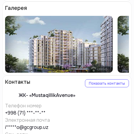
Галерея
Контакты
Показать контакты
ЖК-
«MustaqillikAvenue»
Телефон номер
+998 (71) ***-**-**
Электронная почта
i*****o@gcgroup.uz