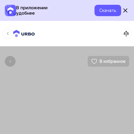
В приложении
Скачать
удобнее
В избранное