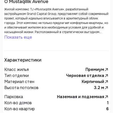
О Mustaqillik Avenue
Жилой комплекс TJ «Mustaqillik Avenue», разработанный
застройщиком Grand Capital Group, представляет собой современный
проект, который идеально вписывается в архитектурный облик
города. Этот комплекс не только предлагает комфортные квартиры, но
и обеспечивает жителям все необходимые условия для удобной и
насыщенной жизни. Расположенный в стратегически выгодном
месте, он предоставляет быстрый доступ к ключевым транспортным
Показать еще
артериям, учебным заведениям и торговым центрам.
Характеристики
Класс жилья
Премиум
Тип отделки
Черновая отделка
Материал стен
Кирпичный
Высота потолков
3.2
м
Парковка
Наземная и подземная
Кол-во домов
1
Кол-во квартир
6