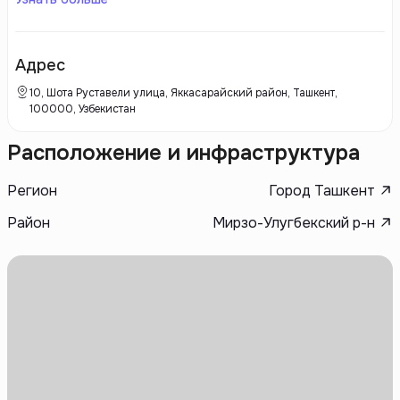
направленных на создание современных жилых и коммерческих
комплексов. Grand Capital Group уделяет особое внимание качеству
строительства и использованию инновационных технологий, что
позволяет им обеспечивать высокие стандарты жизни для своих
Адрес
клиентов.
10, Шота Руставели улица, Яккасарайский район, Ташкент,
100000, Узбекистан
Расположение и инфраструктура
Регион
Город Ташкент
Район
Мирзо-Улугбекский р-н