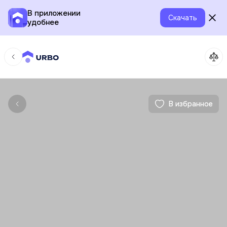
В приложении
Скачать
удобнее
В избранное