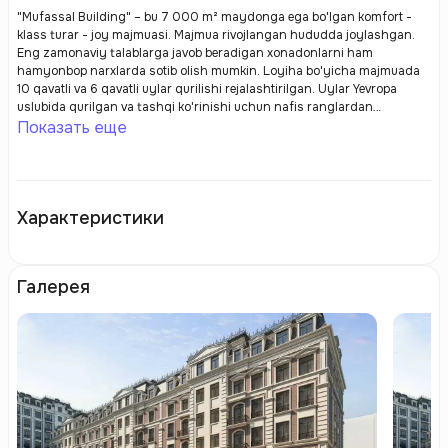
"Mufassal Building" – bu 7 000 m² maydonga ega bo'lgan komfort -
klass turar - joy majmuasi. Majmua rivojlangan hududda joylashgan.
Eng zamonaviy talablarga javob beradigan xonadonlarni ham
hamyonbop narxlarda sotib olish mumkin. Loyiha bo'yicha majmuada
10 qavatli va 6 qavatli uylar qurilishi rejalashtirilgan. Uylar Yevropa
uslubida qurilgan va tashqi ko'rinishi uchun nafis ranglardan
foydalanilgan. Hovlida yoz kunlarida ochiq havoda sayr qilish yoki
Показать еще
dam olish uchun ko'plab sharoitlar yaratilgan.
Характеристики
Галерея