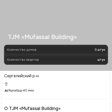
TJM «Mufassal Building»
Количество домов
0
штук
Количество квартир
штук
Сергелийский р-н
Яшнабад
•
40
мин.
О TJM «Mufassal Building»