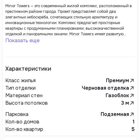
Minor Towers — это современный жилой комплекс, расположенный в
престижном районе города. Проект представляет собой два
элегантных небоскрёба, сочетающих стильную архитектуру и
инновационные технологии. Комплекс предлагает просторные
квартиры с продуманными планировками, высококачественной
отделкой и панорамными окнами. Minor Towers имеет развитую
внутреннюю инфраструктуру, включая фитнес-центр, зоны отдыха,
Показать еще
торговые и офисные помещения, а также подземный паркинг. Удобное
расположение и близость к основным транспортным артериям делают
этот комплекс отличным выбором для тех, кто ценит комфорт и
динамичную городскую жизнь.
Характеристики
Класс жилья
Премиум
Тип отделки
Черновая отделка
Материал стен
Газоблок
Высота потолков
3
м
Парковка
Подземная
Кол-во домов
1
Кол-во квартир
5