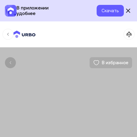
В приложении
Скачать
удобнее
В избранное