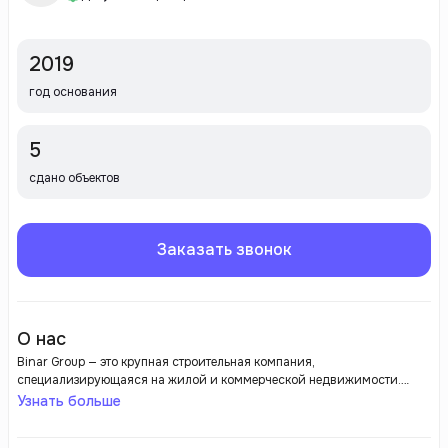
2019
год основания
5
сдано объектов
Заказать звонок
О нас
Binar Group — это крупная строительная компания,
специализирующаяся на жилой и коммерческой недвижимости.
Компания зарекомендовала себя как надежный застройщик,
Узнать больше
реализующий проекты, соответствующие современным стандартам
качества и безопасности. Binar Group активно работает на рынке