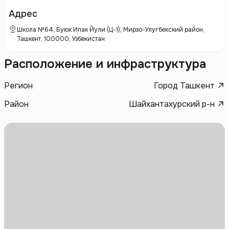
недвижимости, разрабатывая и реализуя жилые комплексы, а также
коммерческие объекты в разных регионах.
Адрес
Школа №64, Буюк Ипак Йули (Ц-1), Мирзо-Улугбекский район,
Ташкент, 100000, Узбекистан
Расположение и инфраструктура
Регион
Город Ташкент
Район
Шайхантахурский р-н