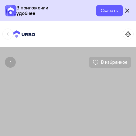
В приложении
Скачать
удобнее
В избранное