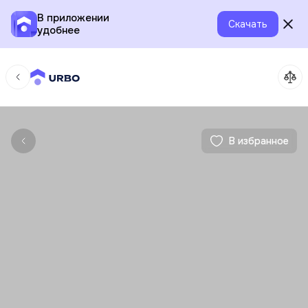
В приложении
Скачать
удобнее
В избранное