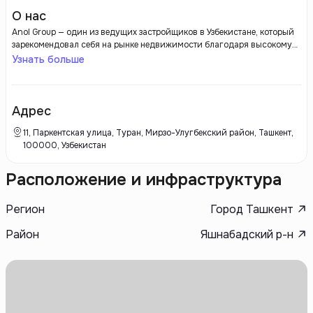
О нас
Anol Group — один из ведущих застройщиков в Узбекистане, который
зарекомендовал себя на рынке недвижимости благодаря высокому
качеству строительства и инновационным подходам в
Узнать больше
проектировании. Компания активно участвует в реализации жилых и
коммерческих объектов, ориентируясь на потребности современного
потребителя и соблюдая международные стандарты. Застройщик
предлагает разнообразные жилищные решения, от многоквартирных
Адрес
домов до элитных жилых комплексов, что позволяет удовлетворить
запросы различных слоев населения.
11, Паркентская улица, Туран, Мирзо-Улугбекский район, Ташкент,
100000, Узбекистан
Расположение и инфраструктура
Регион
Город Ташкент
Район
Яшнабадский р-н