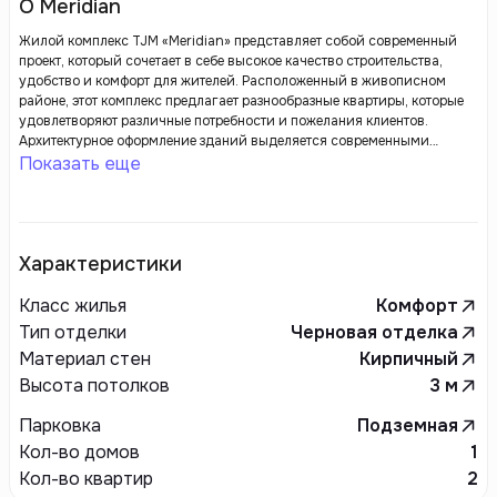
О Meridian
Жилой комплекс TJM «Meridian» представляет собой современный
проект, который сочетает в себе высокое качество строительства,
удобство и комфорт для жителей. Расположенный в живописном
районе, этот комплекс предлагает разнообразные квартиры, которые
удовлетворяют различные потребности и пожелания клиентов.
Архитектурное оформление зданий выделяется современными
линиями и гармоничной композицией, что придаёт комплексу
Показать еще
эстетически привлекательный вид.
Характеристики
Класс жилья
Комфорт
Тип отделки
Черновая отделка
Материал стен
Кирпичный
Высота потолков
3
м
Парковка
Подземная
Кол-во домов
1
Кол-во квартир
2