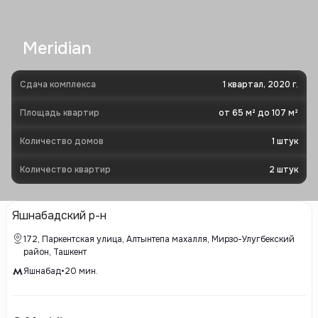
Meridian
Сдача комплекса
1 квартал, 2020 г.
Площадь квартир
от 65 м² до 107 м²
Количество домов
1
штук
Количество квартир
2
штук
Яшнабадский р-н
172, Паркентская улица, Алтынтепа махалля, Мирзо-Улугбекский
район, Ташкент
Яшнабад
•
20
мин.