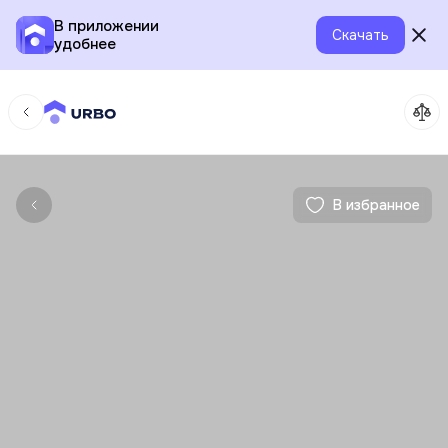
В приложении
Скачать
удобнее
В избранное