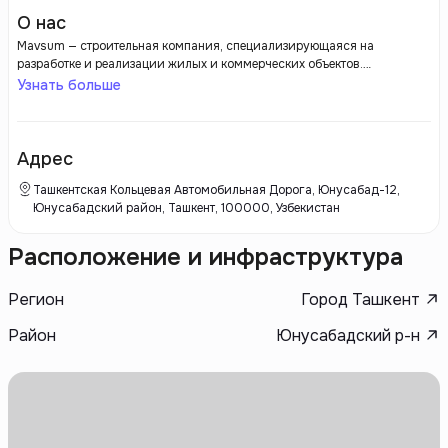
О нас
Mavsum — строительная компания, специализирующаяся на
разработке и реализации жилых и коммерческих объектов.
Застройщик известен своим вниманием к качеству строительства,
Узнать больше
использованию современных технологий и материалов, а также
акцентом на создание комфортных и функциональных пространств.
Mavsum ориентирован на создание объектов с продуманными
планировками и развитой инфраструктурой, что делает жилье
Адрес
удобным и привлекательным для различных категорий покупателей.
Компания стремится предлагать высококачественные проекты,
Ташкентская Кольцевая Автомобильная Дорога, Юнусaбад-12,
которые соответствуют современным стандартам и требованиям
Юнусабадский район, Ташкент, 100000, Узбекистан
рынка.
Расположение и инфраструктура
Регион
Город Ташкент
Район
Юнусабадский р-н