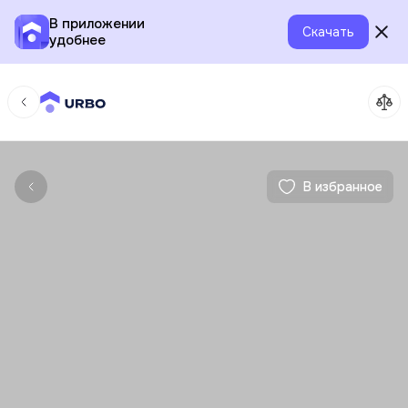
В приложении
Скачать
удобнее
В избранное