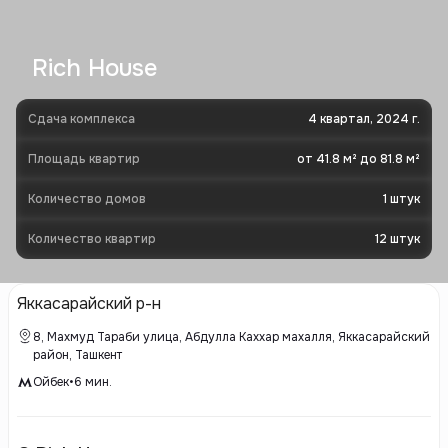
Rich House
Сдача комплекса
4 квартал, 2024 г.
Площадь квартир
от 41.8 м² до 81.8 м²
Количество домов
1
штук
Количество квартир
12
штук
Яккасарайский р-н
8, Махмуд Тараби улица, Абдулла Каххар махалля, Яккасарайский
район, Ташкент
Ойбек
•
6
мин.