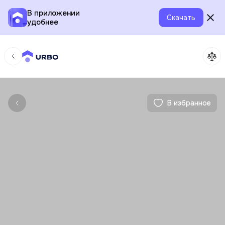
В приложении
Скачать
удобнее
В избранное