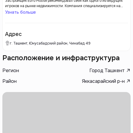
Застройщик Euro House рекомендовал себя как одного из ведущих
игроков на рынке недвижимости. Компания специализируется на
возведении современных жилых комплексов и коммерческих
Узнать больше
объектов, уделяя особое внимание качеству строительства и
удовлетворению потребностей своих клиентов. Euro House стремится
интегрировать новейшие технологии и архитектурные решения, что
позволяет создавать комфортные и просторные пространства для
Адрес
жизни и работы.
г. Ташкент, Юнусабадский район, Чинабад 49
Расположение и инфраструктура
Регион
Город Ташкент
Район
Яккасарайский р-н