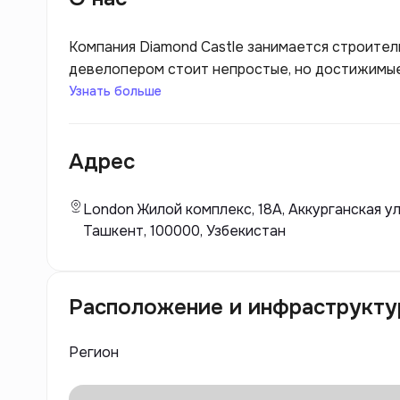
Компания Diamond Castle занимается строител
девелопером стоит непростые, но достижимые
украсить своими постройками родную страну.
Узнать больше
Адрес
London Жилой комплекс, 18A, Аккурганская у
Ташкент, 100000, Узбекистан
Расположение и инфраструкту
Регион