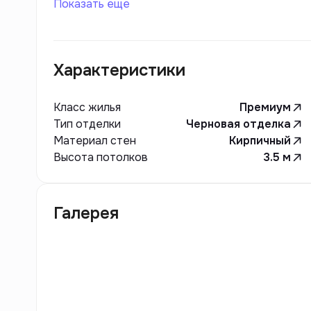
Показать еще
- игровую и для подростков - спортивную пл
для отдыха или проведения праздников, что с
общения и отдыха.
Характеристики
Класс жилья
Премиум
Тип отделки
Черновая отделка
Материал стен
Кирпичный
Высота потолков
3.5
м
Галерея