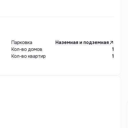
ощадку. Также во дворе предусмотрены помещения
оздает приятное и комфортное окружение для
Парковка
Наземная и подземная
Кол-во домов
1
Кол-во квартир
1