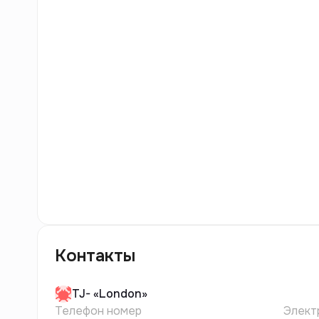
10
фото
Контакты
TJ-
«London»
Телефон номер
Элект