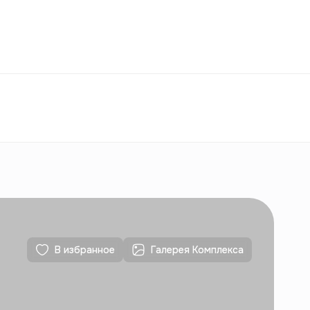
Избранное
Узбекистан
РУ
Контакты
Для новостроек
Контакты
Для новостроек
В избранное
Галерея Комплекса
Контакты
Для новостроек
Контакты
Для новостроек