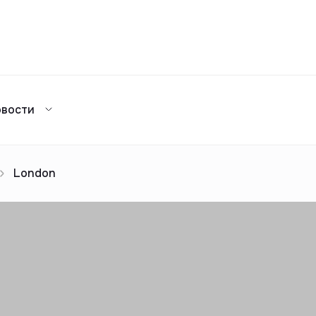
Сравнение
овости
Каталог жилых комплексов
я аренда
ажа
Сдать в аренду
предложений
ог риелторов
Реклама
London
Сдача в 2025
предложений
ог риелторов
Реклама
ог риелторов
Реклама
ог риелторов
Реклама