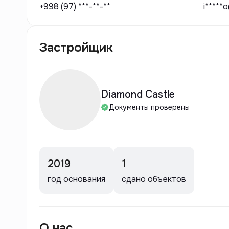
+998 (97) ***-**-**
i*****
Застройщик
Diamond Castle
Документы проверены
2019
1
год основания
сдано объектов
О нас