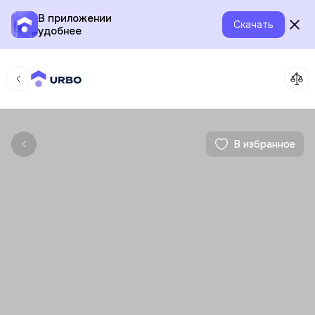
В приложении
Скачать
удобнее
В избранное