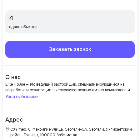
4
сдано объектов
Заказать звонок
О нас
Elite House — это ведущий застройщик, специализирующийся на
разработке и реализации высококачественных жилых комплексов и
коммерческих объектов. Компания зарекомендовала себя как
Узнать больше
надежный и профессиональный игрок на рынке недвижимости,
предлагая современные решения в области строительства,
проектирования и дизайна. Основная цель Elite House — создание
комфортных и функциональных жилых пространств, соответствующих
Адрес
самым высоким стандартам качества и безопасности. Компания
использует инновационные технологии и экологически чистые
OXY med, 6, Мехригиё улица, Сергели-5A, Сергели, Янгихаётский
материалы, что позволяет обеспечивать не только эстетическую
район, Ташкент, 100000, Узбекистан