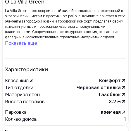
О La Villa Green
La Villa Green — это современный жилой комплекс, расположенный в
экологически чистом и престижном районе. Комплекс сочетает в себе
элементы загородной жизни и городской комфорт, предлагая своим
жителям уютные и просторные квартиры с продуманными
планировками. Современные архитектурные решения, элегантные
фасады и высококачественные отделочные материалы создают
стильную и комфортную атмосферу для жизни.
Показать еще
Характеристики
Класс жилья
Комфорт
Тип отделки
Черновая отделка
Материал стен
Газоблок
Высота потолков
3.2
м
Парковка
Наземная
Кол-во домов
1