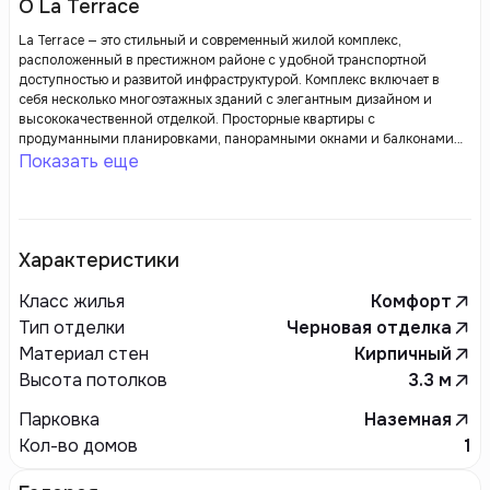
О La Terrace
La Terrace — это стильный и современный жилой комплекс,
расположенный в престижном районе с удобной транспортной
доступностью и развитой инфраструктурой. Комплекс включает в
себя несколько многоэтажных зданий с элегантным дизайном и
высококачественной отделкой. Просторные квартиры с
продуманными планировками, панорамными окнами и балконами
создают комфортные условия для проживания и позволяют
Показать еще
наслаждаться видами окружающей природы или города. На
территории La Terrace есть все необходимое для комфортного
проживания: закрытая охраняемая территория, зоны для отдыха,
детские и спортивные площадки, а также подземная парковка.
Продуманная архитектура и ландшафтный дизайн комплекса создают
Характеристики
атмосферу уюта и уединения, при этом предлагая жильцам высокий
уровень безопасности и комфорта. La Terrace идеально подходит для
Класс жилья
Комфорт
тех, кто ценит стиль, качество и комфорт в каждом аспекте жизни.
Тип отделки
Черновая отделка
Материал стен
Кирпичный
Высота потолков
3.3
м
Парковка
Наземная
Кол-во домов
1