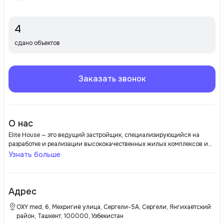
4
сдано объектов
Заказать звонок
О нас
Elite House — это ведущий застройщик, специализирующийся на
разработке и реализации высококачественных жилых комплексов и
коммерческих объектов. Компания зарекомендовала себя как
Узнать больше
надежный и профессиональный игрок на рынке недвижимости,
предлагая современные решения в области строительства,
проектирования и дизайна. Основная цель Elite House — создание
комфортных и функциональных жилых пространств, соответствующих
Адрес
самым высоким стандартам качества и безопасности. Компания
использует инновационные технологии и экологически чистые
OXY med, 6, Мехригиё улица, Сергели-5A, Сергели, Янгихаётский
материалы, что позволяет обеспечивать не только эстетическую
район, Ташкент, 100000, Узбекистан