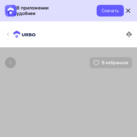
В приложении
Скачать
удобнее
В избранное