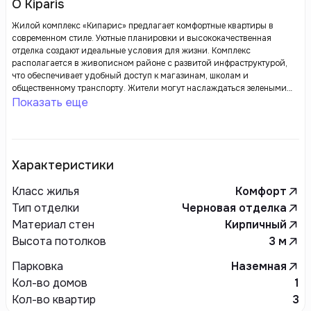
О Kiparis
Жилой комплекс «Кипарис» предлагает комфортные квартиры в
современном стиле. Уютные планировки и высококачественная
отделка создают идеальные условия для жизни. Комплекс
располагается в живописном районе с развитой инфраструктурой,
что обеспечивает удобный доступ к магазинам, школам и
общественному транспорту. Жители могут наслаждаться зелеными
зонами, спортивными площадками и местами для отдыха. «Кипарис»
Показать еще
— это гармония природы и современных удобств для всей семьи.
Характеристики
Класс жилья
Комфорт
Тип отделки
Черновая отделка
Материал стен
Кирпичный
Высота потолков
3
м
Парковка
Наземная
Кол-во домов
1
Кол-во квартир
3