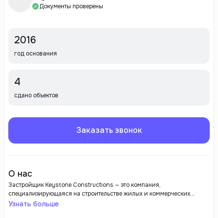
Документы проверены
2016
год основания
4
сдано объектов
Заказать звонок
О нас
Застройщик Keystone Constructions — это компания,
специализирующаяся на строительстве жилых и коммерческих
объектов. Она известна высоким качеством своих проектов,
Узнать больше
вниманием к деталям и инновационным подходом к архитектуре.