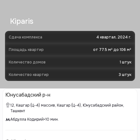
Kiparis
Сдача комплекса
4 квартал, 2024 г.
Площадь квартир
от 77.5 м² до 106 м²
Количество домов
1
штук
Количество квартир
3
штук
Юнусабадский р-н
12, Кашгар (Ц-4) массив, Кашгар (Ц-4), Юнусабадский район,
Ташкент
Абдулла Кодирий
•
10
мин.