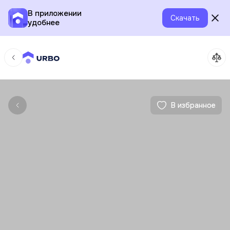
В приложении
Скачать
удобнее
В избранное