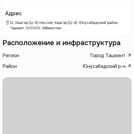
Keystone Constructions использует современные технологии и
экологически чистые материалы, что позволяет создавать
комфортные и устойчивые пространства. Компания ориентируется на
Адрес
потребности клиентов, предлагая разнообразные планировки и
удобства, которые делают жизнь в их комплексах максимально
12, Кашгар (Ц-4) массив, Кашгар (Ц-4), Юнусабадский район,
комфортной.
Ташкент, 100000, Узбекистан
Расположение и инфраструктура
Регион
Город Ташкент
Район
Юнусабадский р-н