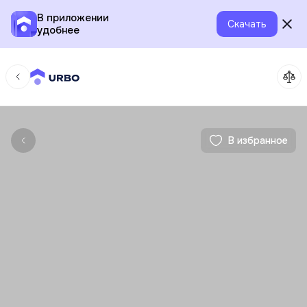
В приложении
Скачать
удобнее
В избранное