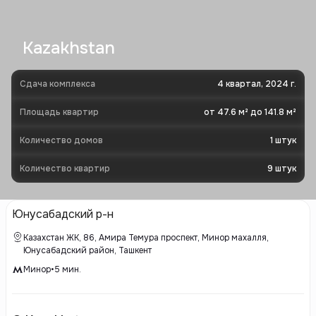
Kazakhstan
Сдача комплекса
4 квартал, 2024 г.
Площадь квартир
от 47.6 м² до 141.8 м²
Количество домов
1
штук
Количество квартир
9
штук
Юнусабадский р-н
Казахстан ЖК, 86, Амира Темура проспект, Минор махалля,
Юнусабадский район, Ташкент
Минор
•
5
мин.