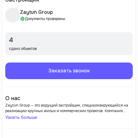
Zaytun Group
Документы проверены
4
сдано объектов
Заказать звонок
О нас
Zaytun Group — это ведущий застройщик, специализирующийся на
реализации крупных жилых и коммерческих проектов. Компания
зарекомендовала себя как надежный и профессиональный партнер в
Узнать больше
сфере недвижимости, предлагая высококачественные объекты,
соответствующие мировым стандартам. Zaytun Group активно
работает на рынке, предлагая разнообразные жилые комплексы,