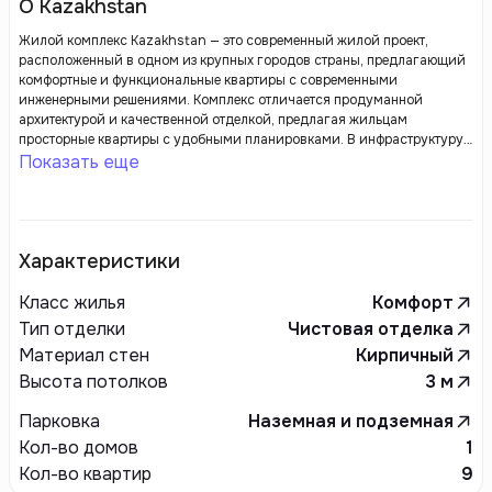
О Kazakhstan
Жилой комплекс Kazakhstan — это современный жилой проект,
расположенный в одном из крупных городов страны, предлагающий
комфортные и функциональные квартиры с современными
инженерными решениями. Комплекс отличается продуманной
архитектурой и качественной отделкой, предлагая жильцам
просторные квартиры с удобными планировками. В инфраструктуру
комплекса входят детские и спортивные площадки, зоны для отдыха,
Показать еще
подземный паркинг, а также коммерческие помещения на первых
этажах для магазинов и сервисов. Особое внимание уделяется
безопасности: территория комплекса находится под круглосуточной
охраной и видеонаблюдением. Жилой комплекс Kazakhstan
ориентирован на семейные пары и людей, ценящих удобство и
Характеристики
комфорт городской жизни.
Класс жилья
Комфорт
Тип отделки
Чистовая отделка
Материал стен
Кирпичный
Высота потолков
3
м
Парковка
Наземная и подземная
Кол-во домов
1
Кол-во квартир
9