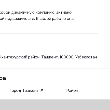
 собой динамичную компанию, активно
й недвижимости. В своей работе она
 и инновационных подходов к строительству. Один
mpiya, который не только обеспечивает своим
кальную инфраструктуру, способствующую
йхантахурский район, Ташкент, 100000, Узбекистан
ра
Город Ташкент
Район