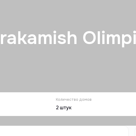
rakamish Olimp
Количество домов
2
штук