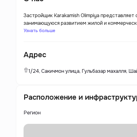
Застройщик Karakamish Olimpiya представляет
занимающуюся развитием жилой и коммерческо
придерживается высоких стандартов качества
Узнать больше
из ключевых проектов компании — комплекс Oli
жителям комфортное жилье, но и создает уни
Адрес
гармоничному развитию всех жителей.
1/24, Сакичмон улица, Гульбазар махалля, Ша
Расположение и инфраструкту
Регион