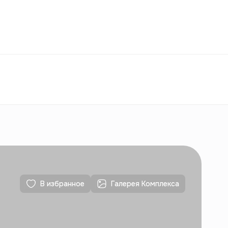
Избранное
Узбекистан
РУ
Контакты
Для новостроек
Контакты
Для новостроек
В избранное
Галерея Комплекса
Контакты
Для новостроек
Контакты
Для новостроек