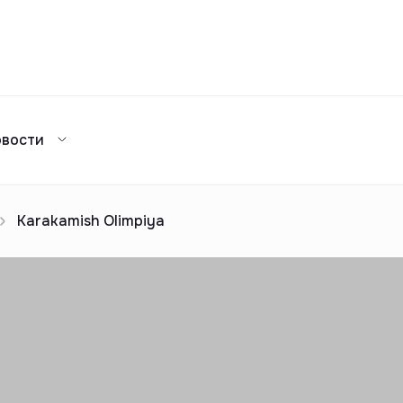
Сравнение
овости
Каталог жилых комплексов
я аренда
ажа
Сдать в аренду
предложений
ог риелторов
Реклама
Karakamish Olimpiya
Сдача в 2025
предложений
ог риелторов
Реклама
ог риелторов
Реклама
ог риелторов
Реклама