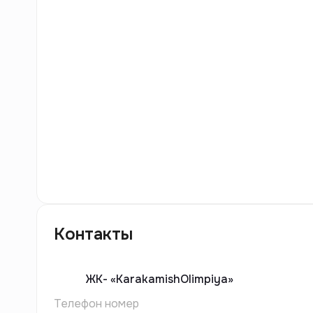
6
фото
Контакты
ЖК-
«KarakamishOlimpiya»
Телефон номер