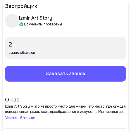
Застройщик
Izmir Art Story
Документы проверены
2
сдано объектов
Заказать звонок
О нас
Izmir Art Story — это не просто место для жизни, это место, где каждая
повседневная реальность преображается в искусстве.Мы предлагаем
вам насладиться комфортом, стилем и вдохновением в одном из
Узнать больше
самых блестящих проектов Измира!