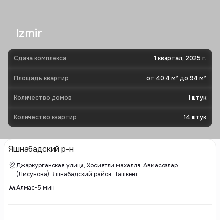
Izmir
Сдача комплекса
1 квартал, 2025 г.
Площадь квартир
от 40.4 м² до 94 м²
Количество домов
1
штук
Количество квартир
14
штук
Яшнабадский р-н
Джаркурганская улица, Хосиятли махалля, Авиасозлар
(Лисунова), Яшнабадский район, Ташкент
Алмас
•
5
мин.