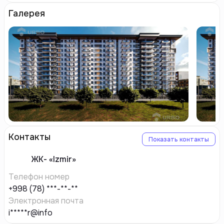
Галерея
Контакты
Показать контакты
ЖК-
«Izmir»
Телефон номер
+998 (78) ***-**-**
Электронная почта
i*****r@info