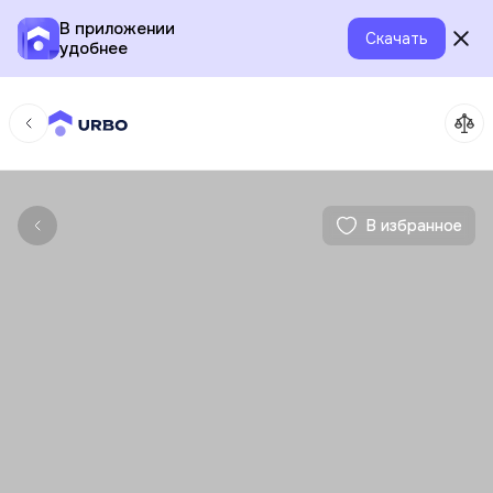
В приложении
Скачать
удобнее
В избранное