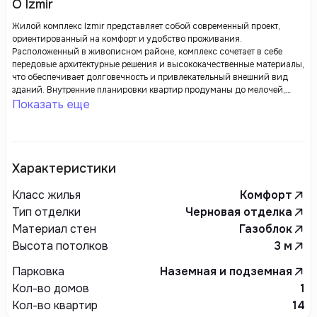
О Izmir
Жилой комплекс Izmir представляет собой современный проект,
ориентированный на комфорт и удобство проживания.
Расположенный в живописном районе, комплекс сочетает в себе
передовые архитектурные решения и высококачественные материалы,
что обеспечивает долговечность и привлекательный внешний вид
зданий. Внутренние планировки квартир продуманы до мелочей,
чтобы максимально удовлетворить потребности жильцов, предлагая
Показать еще
различные варианты для семейной жизни и строгие решения для
молодых.
Характеристики
Класс жилья
Комфорт
Тип отделки
Черновая отделка
Материал стен
Газоблок
Высота потолков
3
м
Парковка
Наземная и подземная
Кол-во домов
1
Кол-во квартир
14