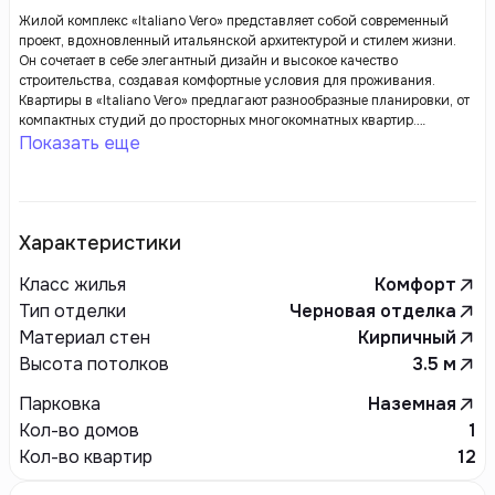
Жилой комплекс «Italiano Vero» представляет собой современный
проект, вдохновленный итальянской архитектурой и стилем жизни.
Он сочетает в себе элегантный дизайн и высокое качество
строительства, создавая комфортные условия для проживания.
Квартиры в «Italiano Vero» предлагают разнообразные планировки, от
компактных студий до просторных многокомнатных квартир.
Интерьеры оформлены с использованием современных материалов,
Показать еще
что обеспечивает стильный и уютный облик. Большие окна наполняют
помещения светом и создают атмосферу простора.
Характеристики
Класс жилья
Комфорт
Тип отделки
Черновая отделка
Материал стен
Кирпичный
Высота потолков
3.5
м
Парковка
Наземная
Кол-во домов
1
Кол-во квартир
12