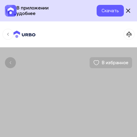
В приложении
Скачать
удобнее
В избранное