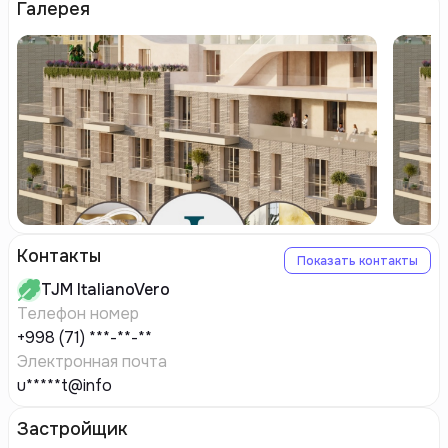
Галерея
Контакты
Показать контакты
TJM
ItalianoVero
Телефон номер
+998 (71) ***-**-**
Электронная почта
u*****t@info
Застройщик