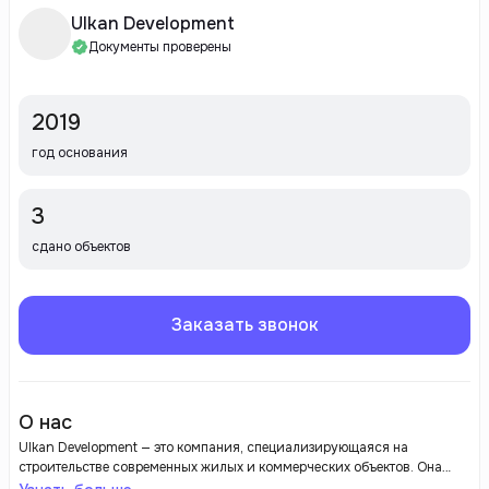
Ulkan Development
Документы проверены
2019
год основания
3
сдано объектов
Заказать звонок
О нас
Ulkan Development — это компания, специализирующаяся на
строительстве современных жилых и коммерческих объектов. Она
известна своим высоким качеством строительства и инновационным