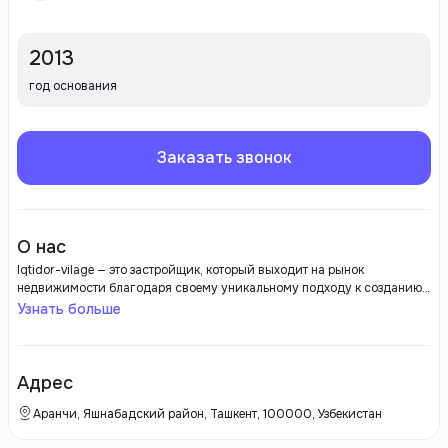
2013
год основания
Заказать звонок
О нас
Iqtidor-vilage — это застройщик, который выходит на рынок
недвижимости благодаря своему уникальному подходу к созданию
жилых комплексов. Компания предлагает не только качественное
Узнать больше
жилье, но и комфортную инфраструктуру, обеспечивающую все
необходимые условия для жизни и отдыха. В проектах Iqtidor-vilage
акцент сделан на основе современных технологий и инновационных
решений, что позволяет создавать пространства, соответствующие
Адрес
современным требованиям экологии и энергоэффективности.
Аранчи, Яшнабадский район, Ташкент, 100000, Узбекистан