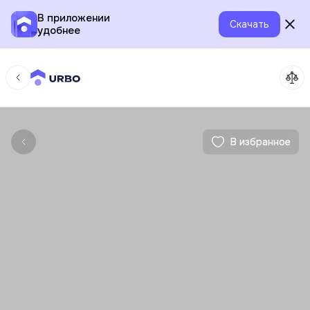
В приложении
Скачать
удобнее
В избранное