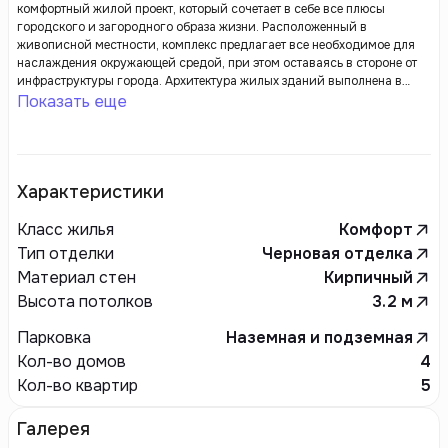
комфортный жилой проект, который сочетает в себе все плюсы
городского и загородного образа жизни. Расположенный в
живописной местности, комплекс предлагает все необходимое для
наслаждения окружающей средой, при этом оставаясь в стороне от
инфраструктуры города. Архитектура жилых зданий выполнена в
стиле модерн, с использованием высококачественных материалов,
Показать еще
что обеспечивает не только эстетическую привлекательность, но и
внешний вид конструкций.
Характеристики
Класс жилья
Комфорт
Тип отделки
Черновая отделка
Материал стен
Кирпичный
Высота потолков
3.2
м
Парковка
Наземная и подземная
Кол-во домов
4
Кол-во квартир
5
Галерея