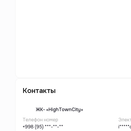
16
фото
Контакты
ЖК-
«HighTownCity»
Телефон номер
Элек
+998 (95) ***-**-**
i****