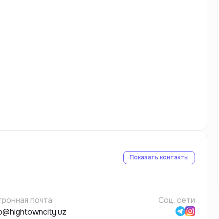
Показать контакты
тронная почта
Соц. сети
*o@hightowncity.uz