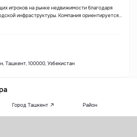
ущих игроков на рынке недвижимости благодаря
одской инфраструктуры. Компания ориентируется
которые отвечают высокому уровню комфорта и
ключают как жилые, так и коммерческие объекты,
районы с развитой социальной и коммерческой
, Ташкент, 100000, Узбекистан
ра
Город Ташкент
Район