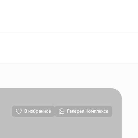
Избранное
Узбекистан
РУ
Контакты
Для новостроек
Контакты
Для новостроек
В избранное
Галерея Комплекса
Контакты
Для новостроек
Контакты
Для новостроек