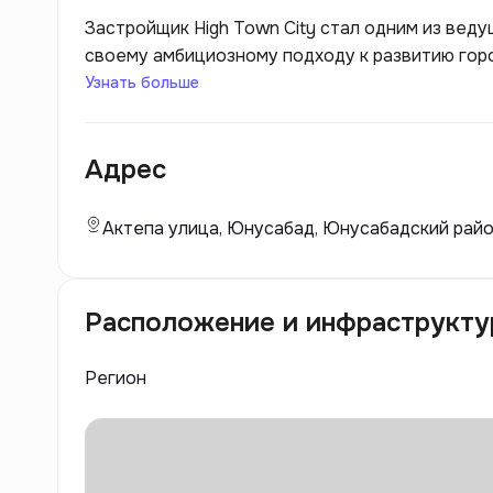
Застройщик High Town City стал одним из вед
своему амбициозному подходу к развитию гор
на создание современных жилых комплексов, 
Узнать больше
удобства для жителей. Проекты застройщика в
что позволяет создавать комплексные жилые 
Адрес
инфраструктурой.
Актепа улица, Юнусабад, Юнусабадский район
Расположение и инфраструкту
Регион