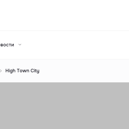
Сравнение
овости
Каталог жилых комплексов
я аренда
ажа
Сдать в аренду
предложений
ог риелторов
Реклама
High Town City
Сдача в 2025
предложений
ог риелторов
Реклама
ог риелторов
Реклама
ог риелторов
Реклама