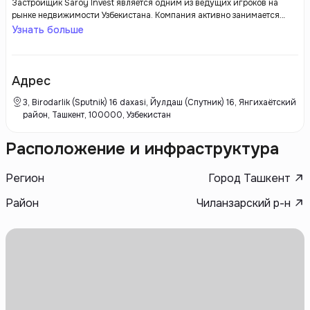
Застройщик Saroy Invest является одним из ведущих игроков на
рынке недвижимости Узбекистана. Компания активно занимается
строительством жилых комплексов и коммерческой недвижимости,
Узнать больше
учитывая современные решения и высокое качество выполнения
работ. Saroy Invest уделяет внимание использованию современных
технологий и устойчивых материалов, соответствующих мировым
стандартам. Команда профессионалов состоит из опытных
Адрес
архитекторов, инженеров и проектировщиков компании, что
обеспечивает успешную реализацию проектов и вызывает
3, Birodarlik (Sputnik) 16 daxasi, Йулдаш (Спутник) 16, Янгихаётский
удовлетворение клиентов.
район, Ташкент, 100000, Узбекистан
Расположение и инфраструктура
Регион
Город Ташкент
Район
Чиланзарский р-н