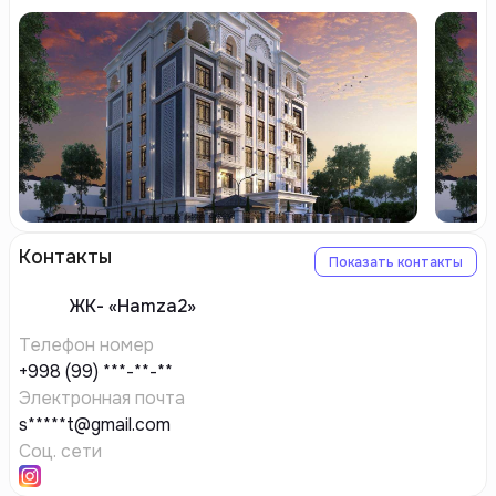
Контакты
Показать контакты
ЖК-
«Hamza2»
Телефон номер
+998 (99) ***-**-**
Электронная почта
s*****t@gmail.com
Соц. сети