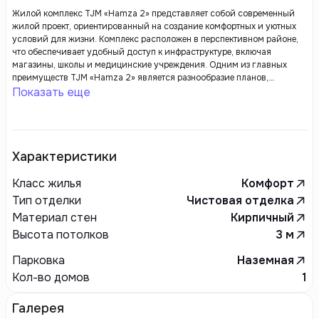
Жилой комплекс TJM «Hamza 2» представляет собой современный
жилой проект, ориентированный на создание комфортных и уютных
условий для жизни. Комплекс расположен в перспективном районе,
что обеспечивает удобный доступ к инфраструктуре, включая
магазины, школы и медицинские учреждения. Одним из главных
преимуществ TJM «Hamza 2» является разнообразие планов,
позволяющее жителям жильцов выбирать альтернативный вариант,
Показать еще
соответствующий их требованиям и образу жизни.
Характеристики
Класс жилья
Комфорт
Тип отделки
Чистовая отделка
Материал стен
Кирпичный
Высота потолков
3
м
Парковка
Наземная
Кол-во домов
1
Галерея