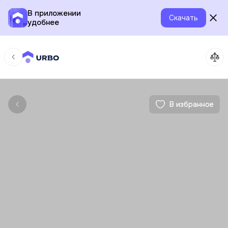
В приложении
Скачать
удобнее
В избранное