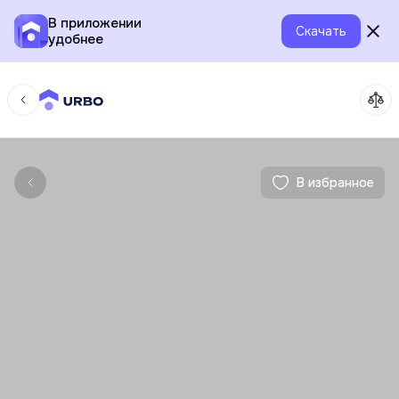
В приложении
Скачать
удобнее
В избранное