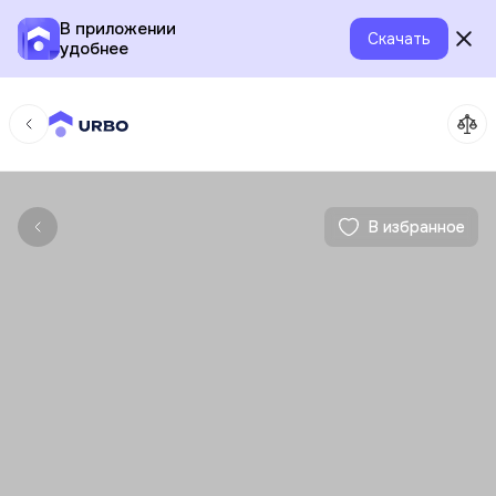
В приложении
Скачать
удобнее
В избранное