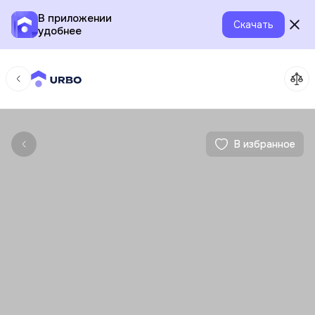
В приложении
Скачать
удобнее
В избранное