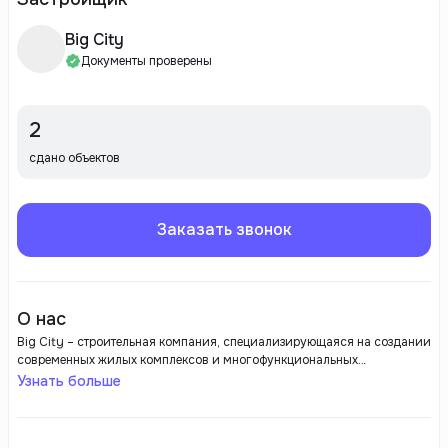
Big City
Документы проверены
2
сдано объектов
Заказать звонок
О нас
Big City – строительная компания, специализирующаяся на создании
современных жилых комплексов и многофункциональных
пространств. Компания известна своими проектами, которые
Узнать больше
сочетают комфорт, стильный дизайн и развитую инфраструктуру. Big
City делает акцент на удобстве для жителей, продумывая
расположение зеленых зон, детских и спортивных площадок, а также