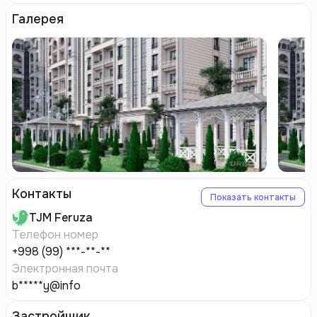
Галерея
Контакты
Показать контакты
TJM
Feruza
Телефон номер
+998 (99) ***-**-**
Электронная почта
b*****y@info
Застройщик