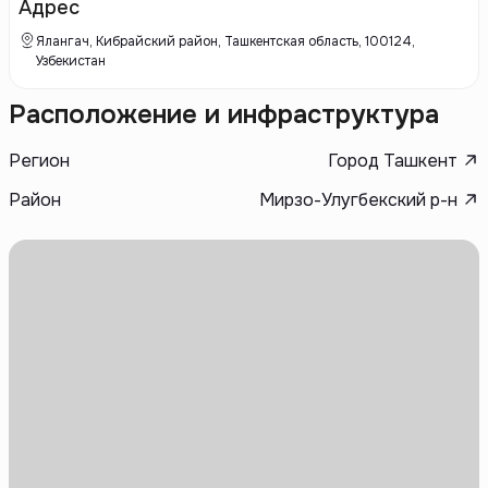
коммерческих объектов на территории своих комплексов.
Адрес
Ялангач, Кибрайский район, Ташкентская область, 100124,
Узбекистан
Расположение и инфраструктура
Регион
Город Ташкент
Район
Мирзо-Улугбекский р-н