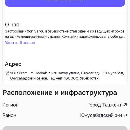
О нас
Застройщик Xon Saroy в Узбекистане стал одним из ведущих игроков
на рынке недвижимости страны. Компания зарекомендовала себя как
надежный партнер в области жилой и коммерческой застройки,
Узнать больше
реализуя высококачественные проекты, которые соответствуют
современным стандартам и требованиям клиентов. Xon Saroy
уделяет пристальное внимание планировке и дизайну своих
объектов, что делает их привлекательными не только с точки зрения
Адрес
функциональности, но и эстетики.
NOIR Premium Hookah, Янгишахар улица, Юнусабад-13, Юнусабад,
Юнусабадский район, Ташкент, 100000, Узбекистан
Расположение и инфраструктура
Регион
Город Ташкент
Район
Юнусабадский р-н