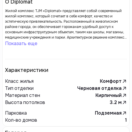
О Diplomat
Жилой комплекс TJM «Diplomat» представляет собой современный
жилой комплекс, который сочетает в себе комфорт, качество и
эстетическую привлекательность. Расположенный в живописном
районе города, он обеспечивает горожанам удобный доступ к
основным инфраструктурным объектам, таким как школы, магазины,
медицинские учреждения и парки. Архитектурное решение комплекса
представляет собой современные дизайнерские элементы и
Показать еще
функциональную планировку, что создает благоприятные условия
для комфортного проживания.
Характеристики
Класс жилья
Комфорт
Тип отделки
Черновая отделка
Материал стен
Кирпичный
Высота потолков
3.2
м
Парковка
Подземная
Кол-во домов
1