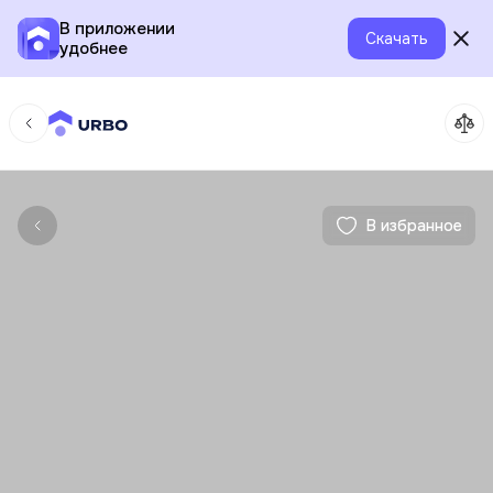
В приложении
Скачать
удобнее
В избранное