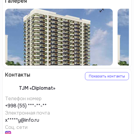
Галерея
Контакты
Показать контакты
TJM
«Diplomat»
Телефон номер
+998 (55) ***-**-**
Электронная почта
x*****y@info.ru
Соц. сети