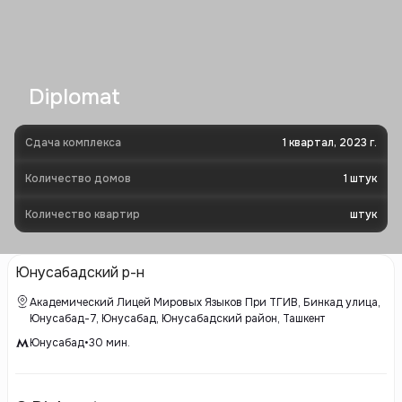
Diplomat
Сдача комплекса
1 квартал, 2023 г.
Количество домов
1
штук
Количество квартир
штук
Юнусабадский р-н
Академический Лицей Мировых Языков При ТГИВ, Бинкад улица,
Юнусабад-7, Юнусабад, Юнусабадский район, Ташкент
Юнусабад
•
30
мин.