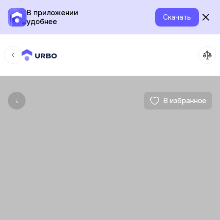
В приложении
Скачать
удобнее
В избранное