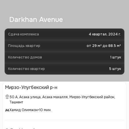
Darkhan Avenue
Сдача комплекса
4 квартал, 2024 г.
Площадь квартир
от 29 м² до 88.5 м²
Количество домов
1
штук
Количество квартир
5
штук
Мирзо-Улугбекский р-н
50 А, Асака улица, Асака махалля, Мирзо-Улугбекский район,
Ташкент
Хамид Олимжон
•
10
мин.