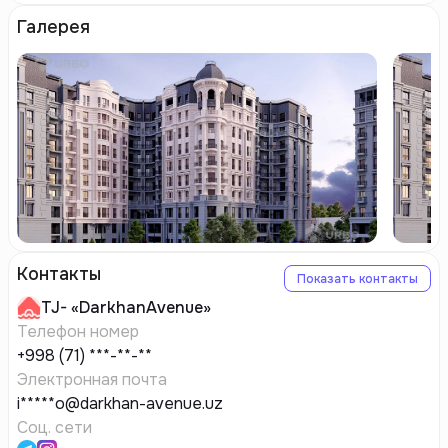
Галерея
Контакты
Показать контакты
TJ-
«DarkhanAvenue»
Телефон номер
+998 (71) ***-**-**
Электронная почта
i*****o@darkhan-avenue.uz
Соц. сети