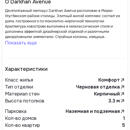
О Darkhan Avenue
Десятиэтажный пентхаус Darkhan Avenue расположен в Мирзо-
Улугбекском районе столицы. Элитный жилой комплекс состоит из
дома, построенного по монолитно-кирпичной технологии.
Архитектура новостроек выполнена в неоклассическом стиле и
дополнена эффектной дизайнерской отделкой и различными
декоративными элементами. Стройные колонны, изящные
балконы,большие окна, фигурные мансарды и купола башен придают
Показать еще
зданиям роскошный вид.
Характеристики
Класс жилья
Комфорт
Тип отделки
Черновая отделка
Материал стен
Кирпичный
Высота потолков
3.3
м
Парковка
Наземная и подземная
Кол-во домов
1
Кол-во квартир
5