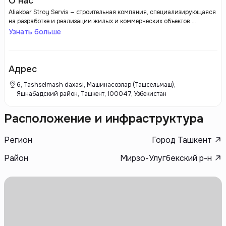
О нас
Aliakbar Stroy Servis — строительная компания, специализирующаяся
на разработке и реализации жилых и коммерческих объектов.
Застройщик известен высоким качеством своей работы, вниманием к
Узнать больше
деталям и использованию современных технологий и материалов в
процессе строительства. Aliakbar Stroy Servis ориентирован на
создание удобных, функциональных и надежных объектов с
продуманными планировками и развитой инфраструктурой, которые
Адрес
отвечают современным требованиям и стандартам. Компания
стремится предложить своим клиентам долговечное и комфортное
6, Tashselmash daxasi, Машинасозлар (Ташсельмаш),
жилье, соответствующее высокому уровню качества.
Яшнабадский район, Ташкент, 100047, Узбекистан
Расположение и инфраструктура
Регион
Город Ташкент
Район
Мирзо-Улугбекский р-н