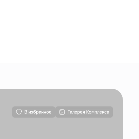
Избранное
Узбекистан
РУ
Контакты
Для новостроек
Контакты
Для новостроек
В избранное
Галерея Комплекса
Контакты
Для новостроек
Контакты
Для новостроек