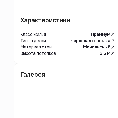
Апартаменты DAhO могут стать как идеальным 
инвестицией в недвижимость.
Характеристики
Класс жилья
Премиум
Тип отделки
Черновая отделка
Материал стен
Монолитный
Высота потолков
3.5
м
Галерея