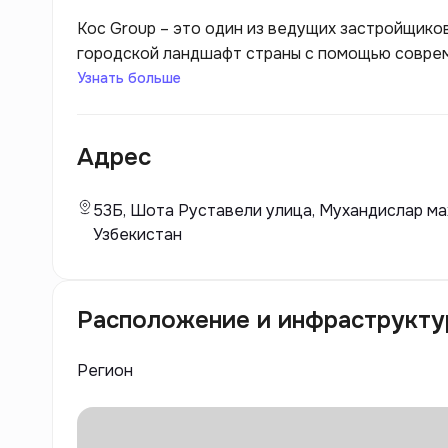
Koc Group – это один из ведущих застройщико
городской ландшафт страны с помощью соврем
Основанная несколькими годами ранее, компа
Узнать больше
благодаря качеству своих проектов и вниманию
Адрес
53Б, Шота Руставели улица, Мухандислар мах
Узбекистан
Расположение и инфраструкту
Регион