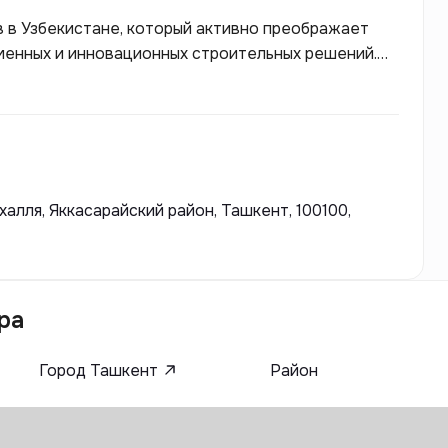
в в Узбекистане, который активно преображает
енных и инновационных строительных решений.
ния заслужила репутацию надежного партнера
 к деталям.
алля, Яккасарайский район, Ташкент, 100100,
ра
Город Ташкент
Район