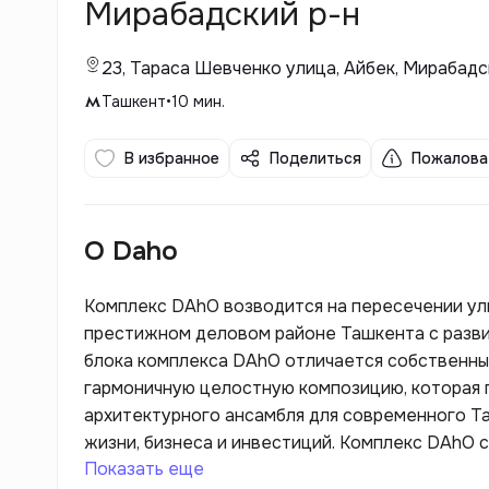
Мирабадский р-н
23, Тараса Шевченко улица, Айбек, Мирабадс
Ташкент
•
10
мин.
В избранное
Поделиться
Пожалова
О Daho
Комплекс DAhO возводится на пересечении ул
престижном деловом районе Ташкента с развитой инфраструк
блока комплекса DAhO отличается собственны
гармоничную целостную композицию, которая п
архитектурного ансамбля для современного 
жизни, бизнеса и инвестиций. Комплекс DAhO с
Показать еще
апартаменты, офисы, социальные пространства,