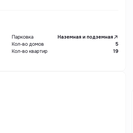
местом для проживания, так и перспективной
Парковка
Наземная и подземная
Кол-во домов
5
Кол-во квартир
19