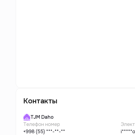
17
фото
Контакты
TJM
Daho
Телефон номер
Элект
+998 (55) ***-**-**
i****