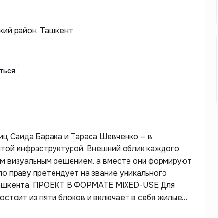
кий район, Ташкент
ться
иц Саида Барака и Тараса Шевченко — в
турой. Внешний облик каждого
м визуальным решением, а вместе они формируют
о праву претендует на звание уникального
Ташкента. ПРОЕКТ В ФОРМАТЕ MIXED-USE Для
остоит из пяти блоков и включает в себя жилые
 торговые площади, зоны для спорта и отдыха.