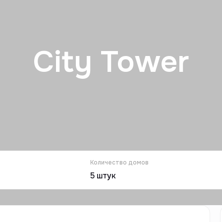
City Tower
Количество домов
5
штук