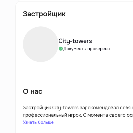
Застройщик
City-towers
Документы проверены
О нас
Застройщик City-towers зарекомендовал себя 
профессиональный игрок. С момента своего ос
современных жилых комплексов, которые гарм
Узнать больше
из ключевых особенностей проектов City-towe