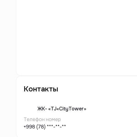
4
фото
Контакты
ЖК-
«TJ«CityTower»
Телефон номер
+998 (78) ***-**-**