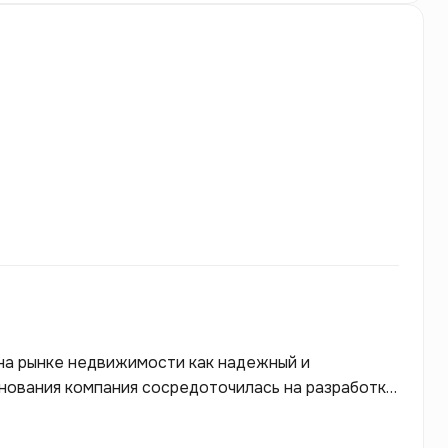
на рынке недвижимости как надежный и
нования компания сосредоточилась на разработке
онично вписываются в городской ландшафт. Одной
rs является внимание к деталям и высокое