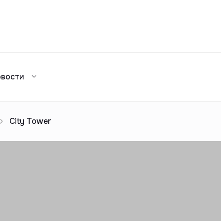
Сравнение
овости
Каталог жилых комплексов
я аренда
ажа
Сдать в аренду
предложений
ог риелторов
Реклама
City Tower
Сдача в 2025
предложений
ог риелторов
Реклама
ог риелторов
Реклама
ог риелторов
Реклама