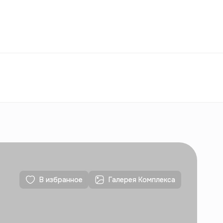
Избранное
Узбекистан
РУ
Контакты
Для новостроек
Контакты
Для новостроек
В избранное
Галерея Комплекса
Контакты
Для новостроек
Контакты
Для новостроек