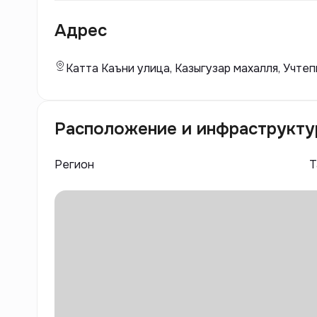
качество строительства, что отражается как в
Адрес
материалах.
Катта Каъни улица, Казыгузар махалля, Учтеп
Расположение и инфраструкту
Регион
Т