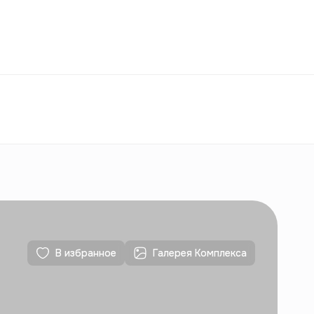
Избранное
Узбекистан
РУ
Контакты
Для новостроек
Контакты
Для новостроек
В избранное
Галерея Комплекса
Контакты
Для новостроек
Контакты
Для новостроек