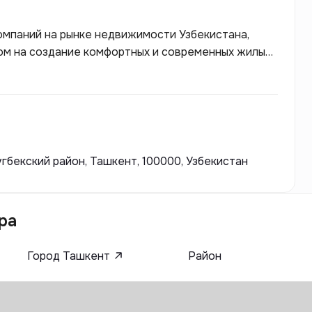
омпаний на рынке недвижимости Узбекистана,
ом на создание комфортных и современных жилых
ак надежный партнер, предлагающий не только
й подход к обустройству пространства. Проекты
турой и функциональными планировками, что
й целевой аудитории.
угбекский район, Ташкент, 100000, Узбекистан
ра
Город Ташкент
Район