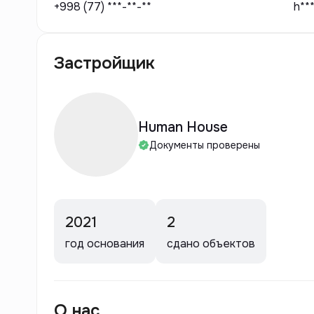
+998 (77) ***-**-**
h**
Застройщик
Human House
Документы проверены
2021
2
год основания
сдано объектов
О нас