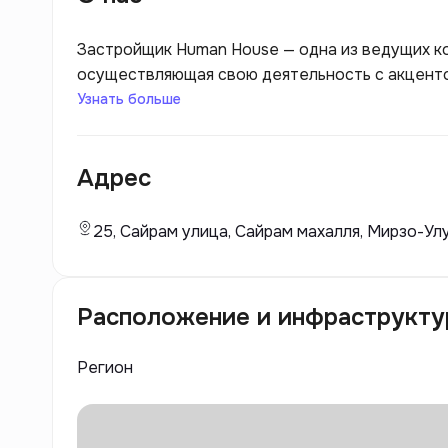
Застройщик Human House — одна из ведущих к
осуществляющая свою деятельность с акцент
комплексов. Компания зарекомендовала себя к
Узнать больше
качественное строительство, но и комплексны
Human House отличаются продуманной архитек
Адрес
делает их привлекательными для разнообразно
25, Сайрам улица, Сайрам махалля, Мирзо-Ул
Расположение и инфраструкту
Регион