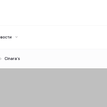
Сравнение
овости
Каталог жилых комплексов
я аренда
ажа
Сдать в аренду
предложений
ог риелторов
Реклама
Cinara’s
Сдача в 2025
предложений
ог риелторов
Реклама
ог риелторов
Реклама
ог риелторов
Реклама