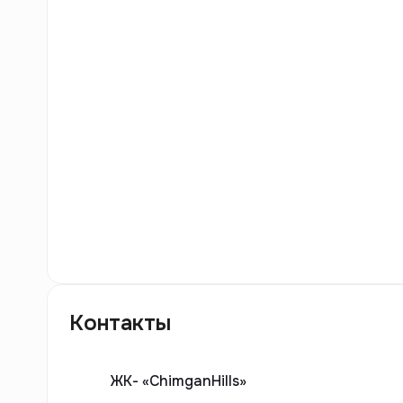
10
фото
Контакты
ЖК-
«ChimganHills»