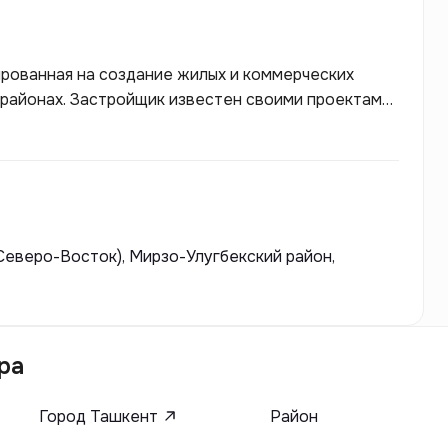
тированная на создание жилых и коммерческих
 районах. Застройщик известен своими проектами,
 решения с уникальной природной средой.
окачественном строительстве, комфорте и
 объектов в природу, что создает гармоничную
емится предложить своим клиентам жилье, которое
ть, идеально подходящее для тех, кто ценит
(Северо-Восток), Мирзо-Улугбекский район,
ра
Город Ташкент
Район