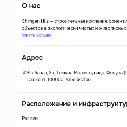
О нас
Chimgan Hills — строительная компания, ориен
объектов в экологически чистых и живописных
которые сочетают современные архитектурные
Узнать больше
Chimgan Hills акцентирует внимание на высок
безопасности жильцов, а также на интеграции
Адрес
атмосферу для жизни и отдыха. Компания стр
сочетает стиль, функциональность и доступнос
уединение и природную красоту.
Экобазар, 3а, Темура Малика улица, Феруза 
Ташкент, 100000, Узбекистан
Расположение и инфраструкту
Регион