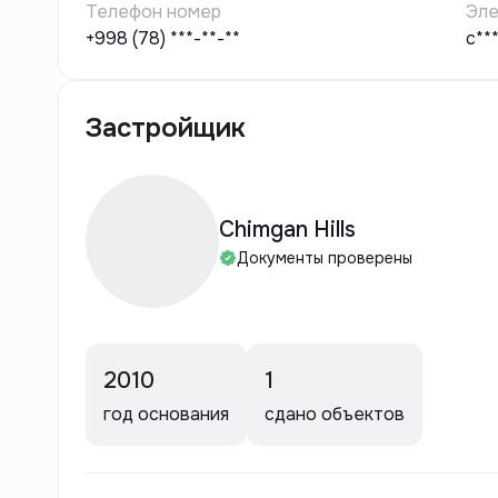
Телефон номер
Эле
+998 (78) ***-**-**
c**
Застройщик
Chimgan Hills
Документы проверены
2010
1
год основания
сдано объектов