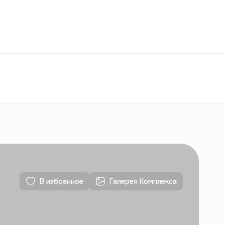
Избранное
Узбекистан
РУ
Контакты
Для новостроек
Контакты
Для новостроек
В избранное
Галерея Комплекса
Контакты
Для новостроек
Контакты
Для новостроек