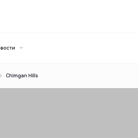
Сравнение
овости
Каталог жилых комплексов
я аренда
ажа
Сдать в аренду
предложений
ог риелторов
Реклама
Chimgan Hills
Сдача в 2025
предложений
ог риелторов
Реклама
ог риелторов
Реклама
ог риелторов
Реклама