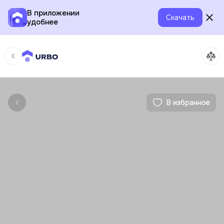
В приложении
Скачать
удобнее
В избранное