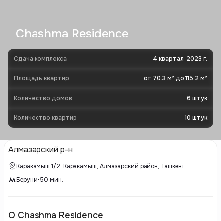
Chashma Residence
Сдача комплекса
4 квартал, 2023 г.
Площадь квартир
от 70.3 м² до 115.2 м²
Количество домов
6
штук
Количество квартир
10
штук
Алмазарский р-н
Каракамыш 1/2, Каракамыш, Алмазарский район, Ташкент
Беруни
•
50
мин.
О Chashma Residence