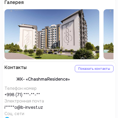
Галерея
Контакты
Показать контакты
ЖК-
«ChashmaResidence»
Телефон номер
+998 (71) ***-**-**
Электронная почта
i*****o@b-invest.uz
Соц. сети