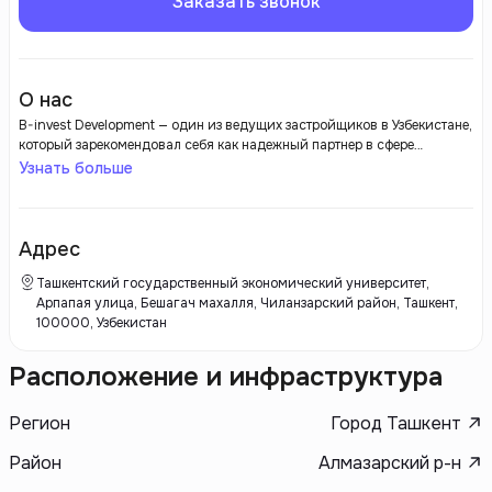
Заказать звонок
О нас
B-invest Development — один из ведущих застройщиков в Узбекистане,
который зарекомендовал себя как надежный партнер в сфере
жилищного строительства. Компания ориентируется на создание
Узнать больше
современных и комфортных жилых проектов, и ее портфолио включает
в себя как многоквартирные дома, так и элитные жилые комплексы.
B-invest Development активно использует инновационные технологии
и материалы, что позволяет им предлагать жилье, отвечающее самым
Адрес
современным стандартам качества и экологии.
Ташкентский государственный экономический университет,
Арпапая ​улица, Бешагач махалля, Чиланзарский район, Ташкент,
100000, Узбекистан
Расположение и инфраструктура
Регион
Город Ташкент
Район
Алмазарский р-н