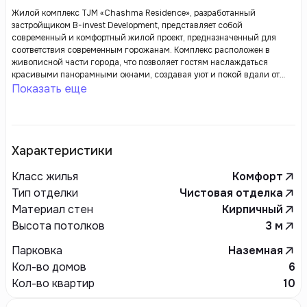
Жилой комплекс TJM «Chashma Residence», разработанный
застройщиком B-invest Development, представляет собой
современный и комфортный жилой проект, предназначенный для
соответствия современным горожанам. Комплекс расположен в
живописной части города, что позволяет гостям наслаждаться
красивыми панорамными окнами, создавая уют и покой вдали от
городской жизни.
Показать еще
Характеристики
Класс жилья
Комфорт
Тип отделки
Чистовая отделка
Материал стен
Кирпичный
Высота потолков
3
м
Парковка
Наземная
Кол-во домов
6
Кол-во квартир
10