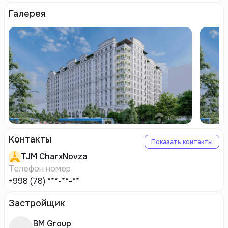
Галерея
Контакты
Показать контакты
TJM
CharxNovza
Телефон номер
+998 (78) ***-**-**
Застройщик
BM Group