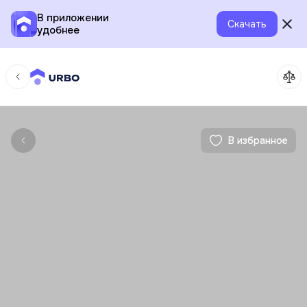
В приложении
Скачать
удобнее
В избранное