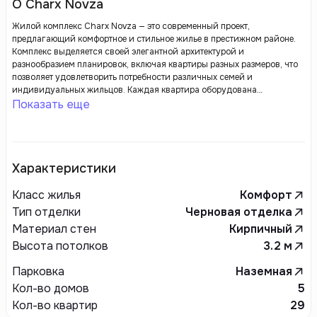
О Charx Novza
Жилой комплекс Charx Novza — это современный проект,
предлагающий комфортное и стильное жилье в престижном районе.
Комплекс выделяется своей элегантной архитектурой и
разнообразием планировок, включая квартиры разных размеров, что
позволяет удовлетворить потребности различных семей и
индивидуальных жильцов. Каждая квартира оборудована
современными удобствами и выполнена с использованием
Показать еще
высококачественных материалов, что обеспечивает высокий уровень
комфорта и удобства.
Характеристики
Класс жилья
Комфорт
Тип отделки
Черновая отделка
Материал стен
Кирпичный
Высота потолков
3.2
м
Парковка
Наземная
Кол-во домов
5
Кол-во квартир
29