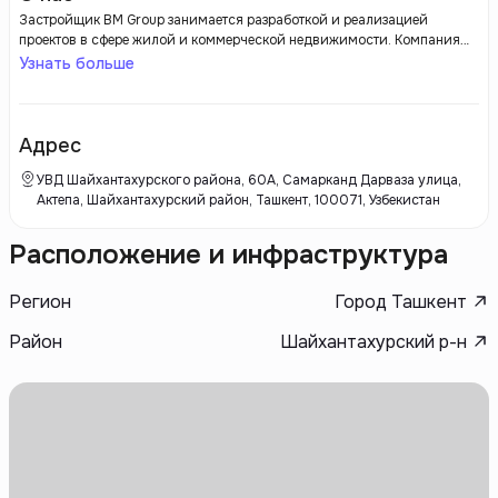
Застройщик BM Group занимается разработкой и реализацией
проектов в сфере жилой и коммерческой недвижимости. Компания
выделяется высоким качеством строительства и современными
Узнать больше
архитектурными решениями. BM Group нацелена на создание
комфортной и безопасной городской среды, обеспечивая своим
клиентам лучшие условия для жизни и работы.
Адрес
УВД Шайхантахурского района, 60А, Самарканд Дарваза улица,
Актепа, Шайхантахурский район, Ташкент, 100071, Узбекистан
Расположение и инфраструктура
Регион
Город Ташкент
Район
Шайхантахурский р-н