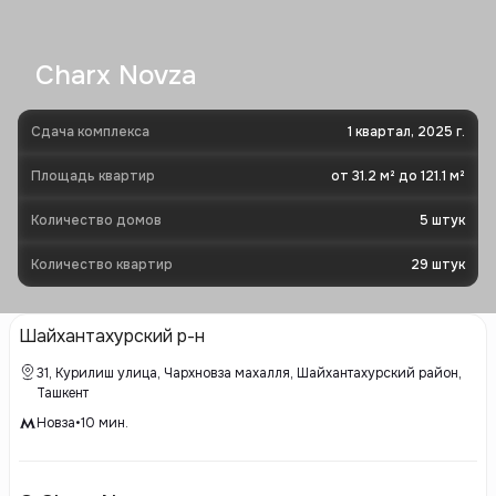
Charx Novza
Сдача комплекса
1 квартал, 2025 г.
Площадь квартир
от 31.2 м² до 121.1 м²
Количество домов
5
штук
Количество квартир
29
штук
Шайхантахурский р-н
31, Курилиш улица, Чархновза махалля, Шайхантахурский район,
Ташкент
Новза
•
10
мин.