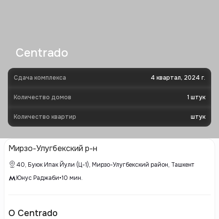
Centrado
Сдача комплекса
4 квартал, 2024 г.
Количество домов
1
штук
Количество квартир
штук
Мирзо-Улугбекский р-н
40, Буюк Ипак Йули (Ц-1), Мирзо-Улугбекский район, Ташкент
Юнус Раджаби
•
10
мин.
О Centrado