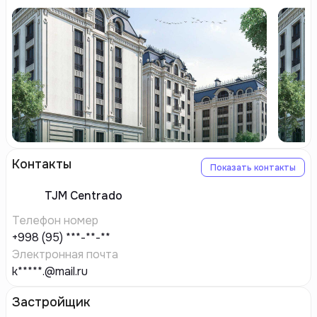
Контакты
Показать контакты
TJM
Centrado
Телефон номер
+998 (95) ***-**-**
Электронная почта
k*****.@mail.ru
Застройщик