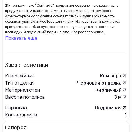
Жилой комплекс "Centrado" предлагает современные квартиры с
продуманными планировками и высоким уровнем комфорта.
Архитектурное оформление сочетает стиль и функциональность,
создавая уютную атмосферу для жизни. На территории комплекса
предусмотрены благоустроенные зоны для отдыха, спортивные
площадки и подземный паркинг. Удобное расположение
обеспечивает легкий доступ к транспортной инфраструктуре и рядом
Показать еще
находящимся магазинам и учреждениям. "Centrado" — это идеальное
место для тех, кто ценит качество жизни и комфорт.
Характеристики
Класс жилья
Комфорт
Тип отделки
Черновая отделка
Материал стен
Кирпичный
Высота потолков
3
м
Парковка
Подземная
Кол-во домов
1
Галерея