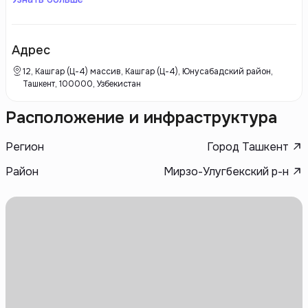
вниманием к деталям и инновационным подходом к архитектуре.
Keystone Constructions использует современные технологии и
экологически чистые материалы, что позволяет создавать
комфортные и устойчивые пространства. Компания ориентируется на
Адрес
потребности клиентов, предлагая разнообразные планировки и
удобства, которые делают жизнь в их комплексах максимально
12, Кашгар (Ц-4) массив, Кашгар (Ц-4), Юнусабадский район,
комфортной.
Ташкент, 100000, Узбекистан
Расположение и инфраструктура
Регион
Город Ташкент
Район
Мирзо-Улугбекский р-н