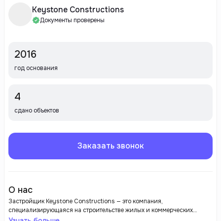
Keystone Constructions
Документы проверены
2016
год основания
4
сдано объектов
Заказать звонок
О нас
Застройщик Keystone Constructions — это компания,
специализирующаяся на строительстве жилых и коммерческих
объектов. Она известна высоким качеством своих проектов,
Узнать больше