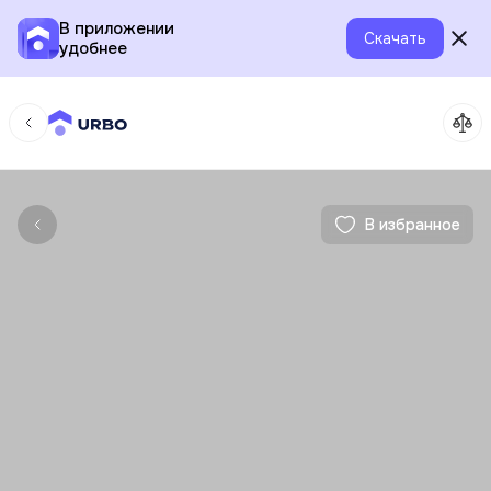
В приложении
Скачать
удобнее
В избранное