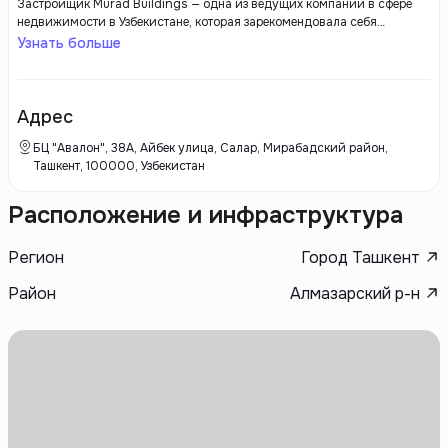
Застройщик Murad Buildings — одна из ведущих компаний в сфере
недвижимости в Узбекистане, которая зарекомендовала себя
благодаря качеству своих проектов и современным архитектурным
Узнать больше
решениям. С момента своего основания Murad Buildings активно
участвует в разработке жилых и коммерческих объектов, стремясь
создать комфортные и функциональные пространства для жизни и
работы.
Адрес
БЦ "Авалон", 38А, Айбек улица, Салар, Мирабадский район,
Ташкент, 100000, Узбекистан
Расположение и инфраструктура
Регион
Город Ташкент
Район
Алмазарский р-н