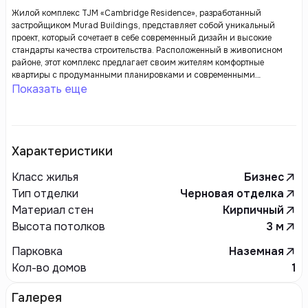
Жилой комплекс TJM «Cambridge Residence», разработанный
застройщиком Murad Buildings, представляет собой уникальный
проект, который сочетает в себе современный дизайн и высокие
стандарты качества строительства. Расположенный в живописном
районе, этот комплекс предлагает своим жителям комфортные
квартиры с продуманными планировками и современными
удобствами. Каждое жилье оборудовано современными системами
Показать еще
отопления и кондиционирования, что обеспечивает оптимальный
климат в любое время года.
Характеристики
Класс жилья
Бизнес
Тип отделки
Черновая отделка
Материал стен
Кирпичный
Высота потолков
3
м
Парковка
Наземная
Кол-во домов
1
Галерея