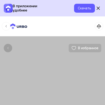
В приложении
Скачать
удобнее
В избранное