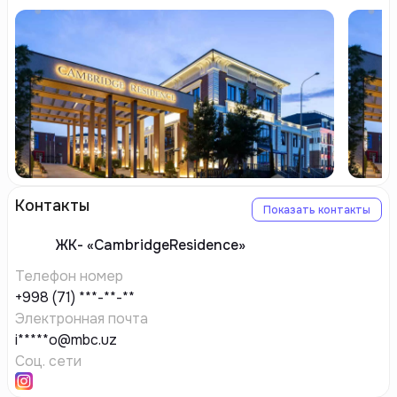
Контакты
Показать контакты
ЖК-
«CambridgeResidence»
Телефон номер
+998 (71) ***-**-**
Электронная почта
i*****o@mbc.uz
Соц. сети