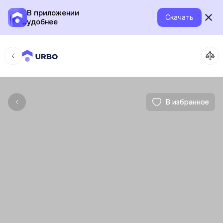
В приложении
Скачать
удобнее
В избранное