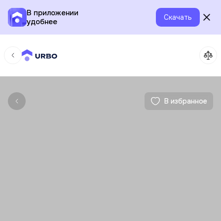
В приложении
Скачать
удобнее
В избранное