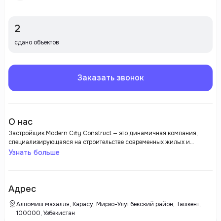
2
сдано объектов
Заказать звонок
О нас
Застройщик Modern City Construct — это динамичная компания,
специализирующаяся на строительстве современных жилых и
коммерческих объектов. Она зарекомендовала себя благодаря
Узнать больше
высокому качеству выполнения работ и инновационным подходам в
проектировании. Команда Modern City Construct стремится
создавать комфортные и функциональные пространства, отвечающие
современным стандартам. Компания активно применяет передовые
Адрес
технологии и экологически чистые материалы, что позволяет
реализовывать проекты, соответствующие принципам устойчивого
Алпомиш махалля, Карасу, Мирзо-Улугбекский район, Ташкент,
развития.
100000, Узбекистан