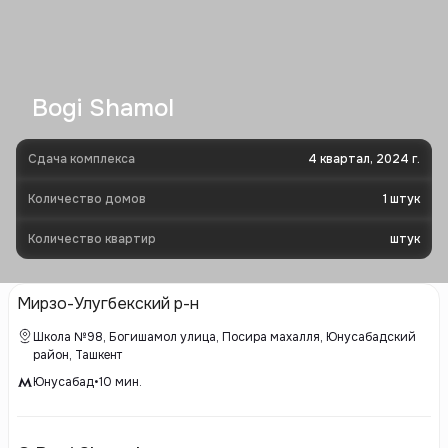
Bogi Shamol
Сдача комплекса
4 квартал, 2024 г.
Количество домов
1
штук
Количество квартир
штук
Мирзо-Улугбекский р-н
Школа №98, Богишамол улица, Посира махалля, Юнусабадский
район, Ташкент
Юнусабад
•
10
мин.