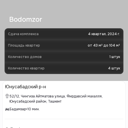
Bodomzor
Сдача комплекса
4 квартал, 2024 г.
Площадь квартир
от 43 м² до 104 м²
Количество домов
1
штук
Количество квартир
4
штук
Юнусабадский р-н
52/12, Чингиза Айтматова улица, Фирдавсий махалля,
Юнусабадский район, Ташкент
Бадамзар
•
10
мин.