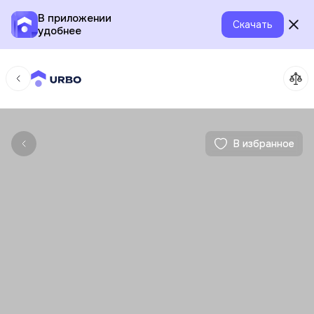
В приложении
Скачать
удобнее
В избранное