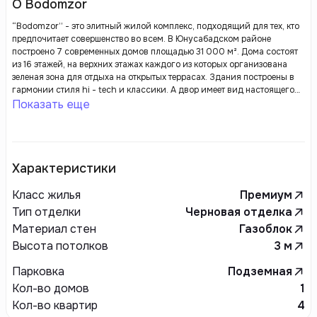
О Bodomzor
“Bodomzor” - это элитный жилой комплекс, подходящий для тех, кто
предпочитает совершенство во всем. В Юнусабадском районе
построено 7 современных домов площадью 31 000 м². Дома состоят
из 16 этажей, на верхних этажах каждого из которых организована
зеленая зона для отдыха на открытых террасах. Здания построены в
гармонии стиля hi - tech и классики. А двор имеет вид настоящего
парка.
Показать еще
Характеристики
Класс жилья
Премиум
Тип отделки
Черновая отделка
Материал стен
Газоблок
Высота потолков
3
м
Парковка
Подземная
Кол-во домов
1
Кол-во квартир
4