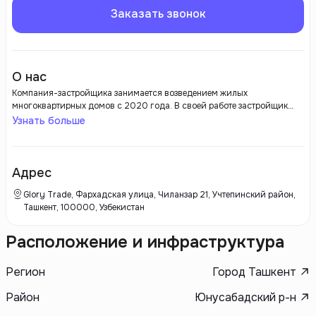
Заказать звонок
О нас
Компания-застройщика занимается возведением жилых
многоквартирных домов с 2020 года. В своей работе застройщик
использует современные строительные материалы, которые он
Узнать больше
объединяет с международными стандартами и способами
строительства, благодаря чему каждый проект может похвастаться
надежностью и безопасностью.
Адрес
Glory Trade, Фархадская улица, Чиланзар 21, Учтепинский район,
Ташкент, 100000, Узбекистан
Расположение и инфраструктура
Регион
Город Ташкент
Район
Юнусабадский р-н